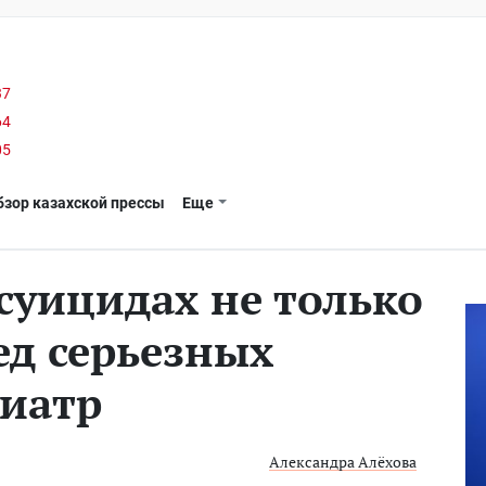
37
64
05
бзор казахской прессы
Еще
суицидах не только
лед серьезных
иатр
Александра Алёхова