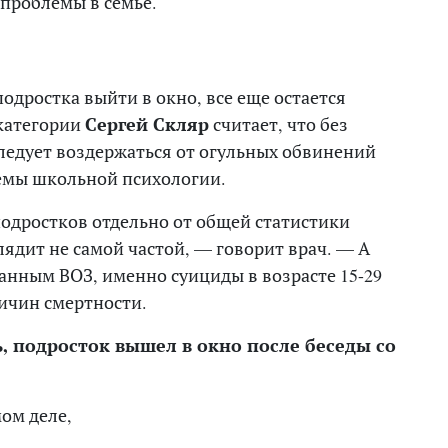
 проблемы в семье.
подростка выйти в окно, все еще остается
категории
Сергей Скляр
считает, что без
следует воздержаться от огульных обвинений
емы школьной психологии.
одростков отдельно от общей статистики
лядит не самой частой, — говорит врач. — А
данным ВОЗ, именно суициды в возрасте 15-29
ричин смертности.
ь, подросток вышел в окно после беседы со
мом деле,