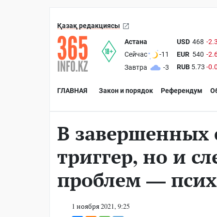
Қазақ редакциясы
Астана
USD
468
-2.
EUR
540
-2.
Сейчас
-11
RUB
5.73
-0.
Завтра
-3
ГЛАВНАЯ
Закон и порядок
Референдум
О
В завершенных 
триггер, но и с
проблем — псих
1 ноября 2021, 9:25