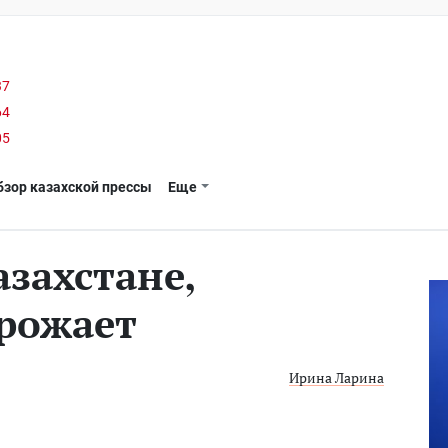
37
64
05
бзор казахской прессы
Еще
захстане,
рожает
Ирина Ларина