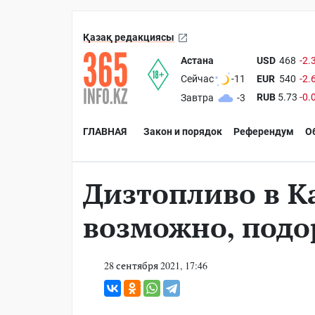
Қазақ редакциясы
Астана
USD
468
-2.
EUR
540
-2.
Сейчас
-11
RUB
5.73
-0.
Завтра
-3
ГЛАВНАЯ
Закон и порядок
Референдум
О
Дизтопливо в Ка
возможно, подо
28 сентября 2021, 17:46