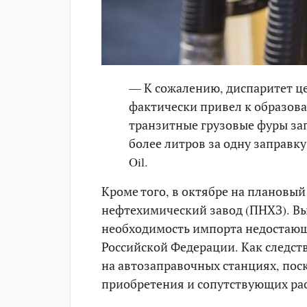
— К сожалению, диспаритет це
фактически привел к образова
транзитные грузовые фуры зап
более литров за одну заправк
Oil.
Кроме того, в октябре на плановы
нефтехимический завод (ПНХЗ). 
необходимость импорта недостающ
Российской Федерации. Как следст
на автозаправочных станциях, пос
приобретения и сопутствующих ра