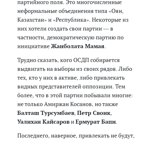
партийного поля. Это многочисленные
неформальные объединения типа «Оян,
Казахстан» и «Республика». Некоторые из
них хотели создать свои партии — в
частности, демократическую партию по
инициативе
Жанболата Мамая
.
Трудно сказать, кого ОСДП собирается
выдвигать на выборы из своих рядов. Либо
тех, кто у них в активе, либо привлекать
видных представителей оппозиции. Тем
более, что в этой партии побывали многие:
не только Амиржан Косанов, но также
Балташ Турсумбаев
,
Петр Своик
,
Уалихан Кайсаров
и
Ермурат Бапи
.
Последнего, наверное,
привлекать
не будут,