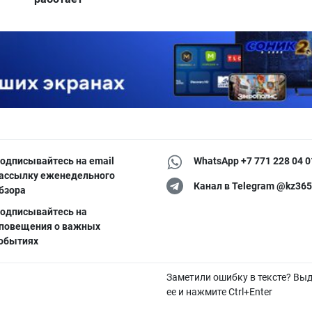
одписывайтесь на email
WhatsApp +7 771 228 04 0
ассылку еженедельного
Канал в Telegram @kz365
бзора
одписывайтесь на
повещения о важных
обытиях
Заметили ошибку в тексте? Вы
ее и нажмите Ctrl+Enter