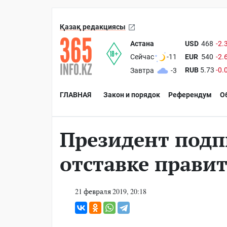
Қазақ редакциясы
Астана
USD
468
-2.
EUR
540
-2.
Сейчас
-11
RUB
5.73
-0.
Завтра
-3
ГЛАВНАЯ
Закон и порядок
Референдум
О
Президент подп
отставке правит
21 февраля 2019, 20:18