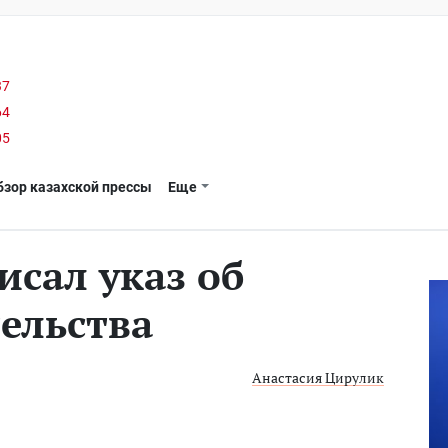
37
64
05
бзор казахской прессы
Еще
исал указ об
ельства
Анастасия Цирулик