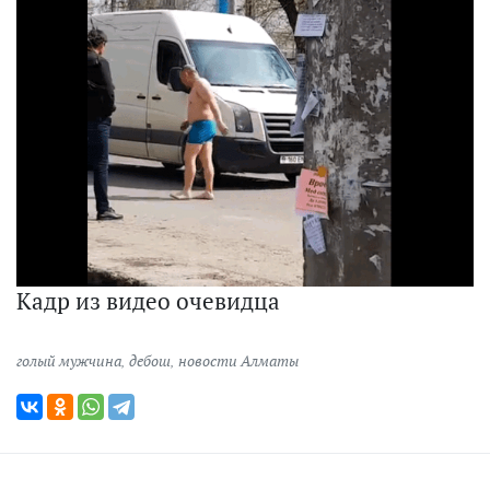
Кадр из видео очевидца
голый мужчина
,
дебош
,
новости Алматы