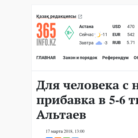
Қазақ редакциясы
Астана
USD
470
EUR
542
Сейчас
-11
RUB
5.71
Завтра
-3
ГЛАВНАЯ
Закон и порядок
Референдум
О
Для человека с 
прибавка в 5-6 
Альтаев
17 марта 2018, 13:00