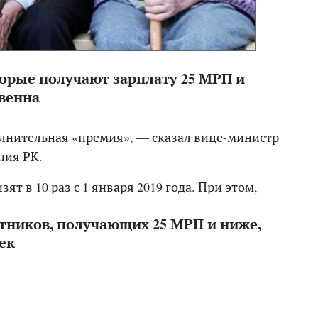
торые получают зарплату 25 МРП и
венна
лнительная «премия», — сказал вице-министр
ния РК.
т в 10 раз с 1 января 2019 года. При этом,
тников, получающих 25 МРП и ниже,
ек