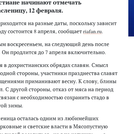
истиане начинают отмечать
леницу, 12 февраля.
риходится на разные даты, поскольку зависит
оду состоится 8 апреля, сообщает
riafan.ru
.
м воскресеньем, на следующий день после
. Он продлится до 7 апреля включительно.
 в дохристианских обрядах славян. Смысл
одной стороны, участники празднества славят
гощениями приманивают весну. К слову, блины
. С другой стороны, отказ от мяса на период
вязан с необходимостью сохранить стадо в
гой зимы.
леница осталась одним из любимейших
ерковные и светские власти в Мясопустную