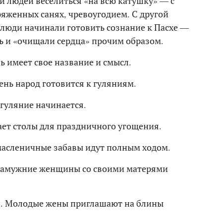
 людей веселиться «на всю катушку» — с
яженных санях, чревоугодием. С другой
 люди начинали готовить сознание к Пасхе —
ь и «очищали сердца» прочим образом.
 имеет свое название и смысл.
ень народ готовится к гуляниям.
 гуляние начинается.
ет столы для праздничного угощения.
 масленичные забавы идут полным ходом.
Замужние женщины со своими матерями
.
». Молодые жены приглашают на блины