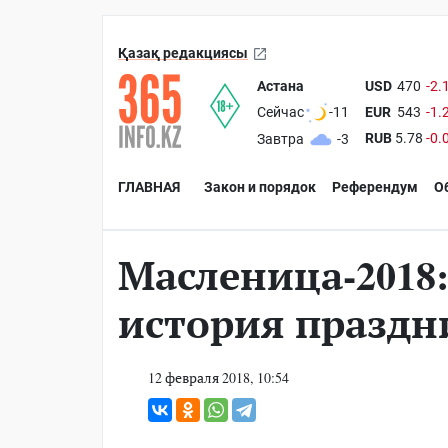
Қазақ редакциясы
Астана
USD
470
-2.
EUR
543
-1.
Сейчас
-11
RUB
5.78
-0.
Завтра
-3
ГЛАВНАЯ
Закон и порядок
Референдум
О
Масленица-2018:
история праздн
12 февраля 2018, 10:54