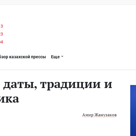
13
23
04
бзор казахской прессы
Еще
 даты, традиции и
ика
Амир Жанузаков