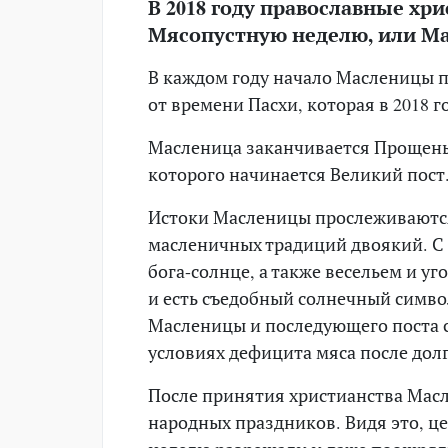
В 2018 году православные хр
Мясопустную неделю, или Мас
В каждом году начало Масленицы п
от времени Пасхи, которая в 2018 г
Масленица заканчивается Прощены
которого начинается Великий пост
Истоки Масленицы прослеживаются
масленичных традиций двоякий. С 
бога-солнце, а также весельем и у
и есть съедобный солнечный символ
Масленицы и последующего поста с
условиях дефицита мяса после дол
После принятия христианства Мас
народных праздников. Видя это, ц