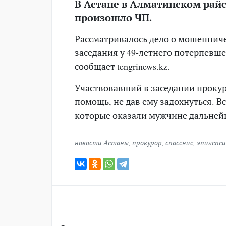
В Астане в Алматинском рай
произошло ЧП.
Рассматривалось дело о мошенниче
заседания у 49-летнего потерпевш
сообщает
tengrinews.kz
.
Участвовавший в заседании проку
помощь, не дав ему задохнуться. 
которые оказали мужчине дальне
новости Астаны
,
прокурор
,
спасение
,
эпилепси