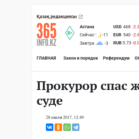
Қазақ редакциясы
Астана
USD
468
-2.
EUR
540
-2.
Сейчас
-11
RUB
5.73
-0.
Завтра
-3
ГЛАВНАЯ
Закон и порядок
Референдум
О
Прокурор спас 
суде
28 июля 2017, 12:49