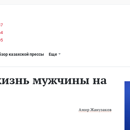
37
64
05
бзор казахской прессы
Еще
жизнь мужчины на
Амир Жанузаков