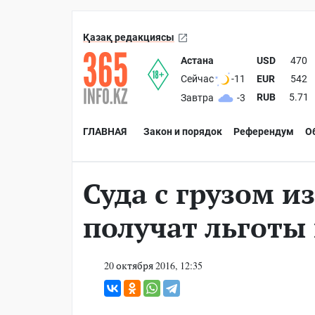
Қазақ редакциясы
Астана
USD
470
EUR
542
Сейчас
-11
RUB
5.71
Завтра
-3
ГЛАВНАЯ
Закон и порядок
Референдум
О
Суда с грузом и
получат льготы
20 октября 2016, 12:35