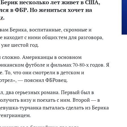
Берик несколько лет живет в США,
лся в ФБР. Но жениться хочет на
kz
.
овам Берика, воспитанные, скромные и
е находит с ними общих тем для разговора,
 уже шестой год.
и сложно. Американцы в основном
иканском футболе и фильмах 70-80-х годов. Я
е. То, что они смотрели в детском и
мотрел», — пояснил ФБРовец.
ал, два серьезных романа. Первый был в
получить визу и поехать с ним. Второй — в
девушка-турчанка пыталась сделать из Берика
 тенгрианцем.