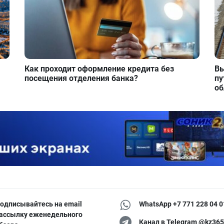
Как проходит оформление кредита без
Вы
посещения отделения банка?
пу
об
одписывайтесь на email
WhatsApp +7 771 228 04 0
ассылку еженедельного
Канал в Telegram @kz365