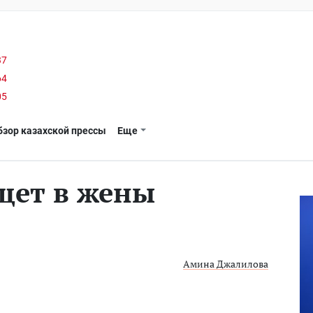
37
64
05
бзор казахской прессы
Еще
щет в жены
Амина Джалилова