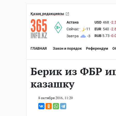
Қазақ редакциясы
Астана
USD
468
-2.
EUR
540
-2.
Сейчас
-11
RUB
5.73
-0.
Завтра
-3
ГЛАВНАЯ
Закон и порядок
Референдум
О
Берик из ФБР и
казашку
8 октября 2016, 11:20