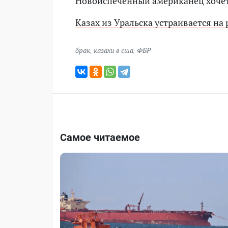
Новоиспеченный американец хочет
Казах из Уральска устраивается на
брак
,
казахи в сша
,
ФБР
Самое читаемое