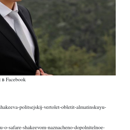
 в Facebook
shakeeva-politsejskij-vertolet-obletit-almatinskuyu-
iyu-o-safare-shakeevom-naznacheno-dopolnitelnoe-