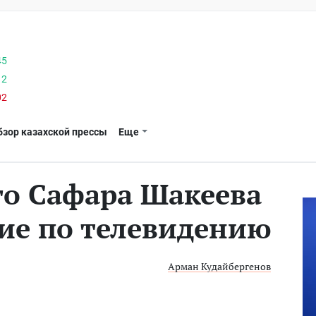
45
12
02
бзор казахской прессы
Еще
о Сафара Шакеева
ние по телевидению
Арман Кудайбергенов