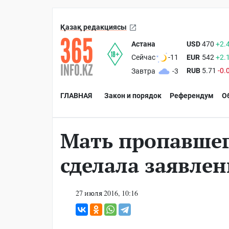
Қазақ редакциясы
Астана
USD
470
+2.
EUR
542
+2.
Сейчас
-11
RUB
5.71
-0.
Завтра
-3
ГЛАВНАЯ
Закон и порядок
Референдум
О
Мать пропавшег
сделала заявле
27 июля 2016, 10:16