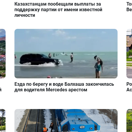
Казахстанцам пообещали выплаты за
То
поддержку партии от имени известной
Ве
личности
Езда по берегу и воде Балхаша закончилась
Ро
й
для водителя Mercedes арестом
Ас