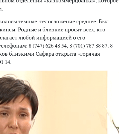
альном отделении «Казкоммерцбанка», которое
и.
 волосы темные, телосложение среднее. Был
жинсы. Родные и близкие просят всех, кто
олагает любой информацией о его
фонам: 8 (747) 626 48 54, 8 (701) 787 88 87, 8
исков близкими Сафара открыта «горячая
01 14.