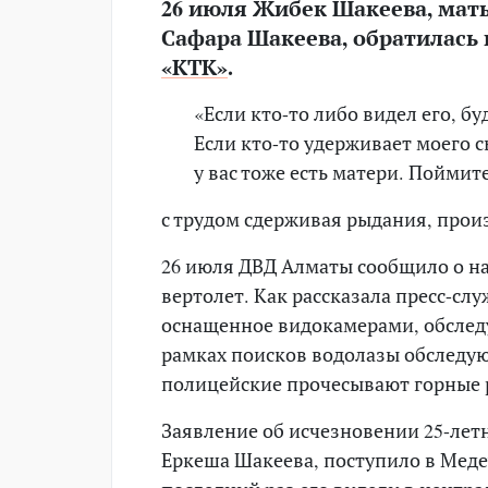
26 июля Жибек Шакеева, мат
Сафара Шакеева, обратилась 
«КТК»
.
«Если кто-то либо видел его, бу
Если кто-то удерживает моего с
у вас тоже есть матери. Поймит
с трудом сдерживая рыдания, прои
26 июля ДВД Алматы сообщило о н
вертолет. Как рассказала пресс-сл
оснащенное видокамерами, обслед
рамках поисков водолазы обследую
полицейские прочесывают горные 
Заявление об исчезновении 25-лет
Еркеша Шакеева, поступило в Меде