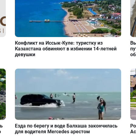
Конфликт на Иссык-Куле: туристку из
Вы
Казахстана обвиняют в избиении 14-летней
пу
девушки
об
ть
Езда по берегу и воде Балхаша закончилась
Ро
о
для водителя Mercedes арестом
Ас