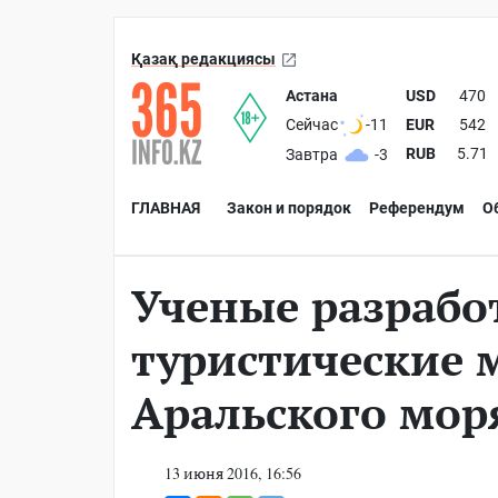
Қазақ редакциясы
Астана
USD
470
EUR
542
Сейчас
-11
RUB
5.71
Завтра
-3
ГЛАВНАЯ
Закон и порядок
Референдум
О
Ученые разрабо
туристические 
Аральского мор
13 июня 2016, 16:56