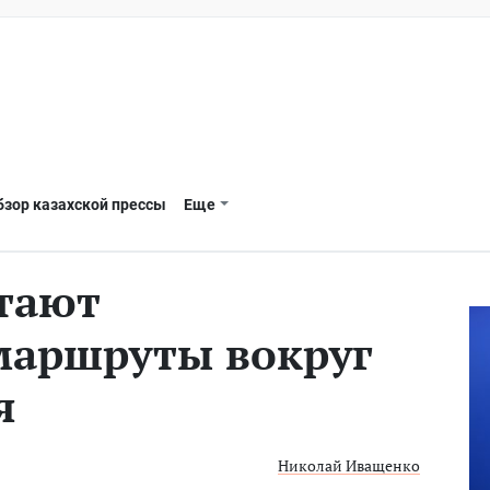
бзор казахской прессы
Еще
тают
маршруты вокруг
я
Николай Иващенко