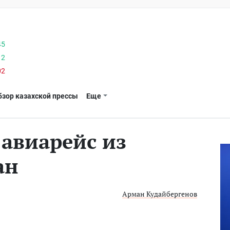
45
12
02
бзор казахской прессы
Еще
авиарейс из
ан
Арман Кудайбергенов