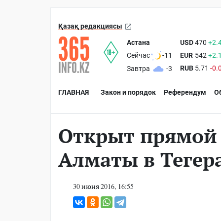
Қазақ редакциясы
Астана
USD
470
+2.
EUR
542
+2.
Сейчас
-11
RUB
5.71
-0.
Завтра
-3
ГЛАВНАЯ
Закон и порядок
Референдум
О
Открыт прямой 
Алматы в Тегер
30 июня 2016, 16:55