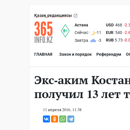
Қазақ редакциясы
Астана
USD
468
-2.
EUR
540
-2.
Сейчас
-11
RUB
5.73
-0.
Завтра
-3
ГЛАВНАЯ
Закон и порядок
Референдум
О
Экс-аким Коста
получил 13 лет
11 апреля 2016, 11:38