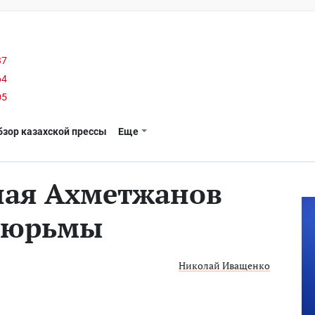
37
64
05
бзор казахской прессы
Еще
ная Ахметжанов
 тюрьмы
Николай Иващенко