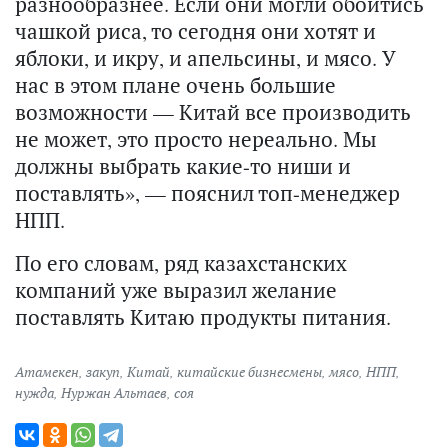
разнообразнее. Если они могли обойтись
чашкой риса, то сегодня они хотят и
яблоки, и икру, и апельсины, и мясо. У
нас в этом плане очень большие
возможности — Китай все производить
не может, это просто нереально. Мы
должны выбрать какие-то ниши и
поставлять», — пояснил топ-менеджер
НПП.
По его словам, ряд казахстанских
компаний уже выразил желание
поставлять Китаю продукты питания.
Атамекен
,
закуп
,
Китай
,
китайские бизнесмены
,
мясо
,
НПП
,
нужда
,
Нуржан Альтаев
,
соя