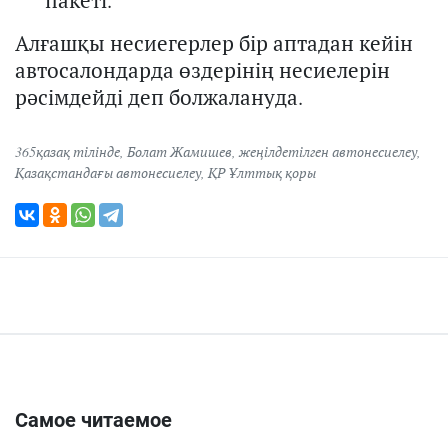
пакеті.
Алғашқы несиегерлер бір аптадан кейін
автосалондарда өздерінің несиелерін
рәсімдейді деп болжалануда.
365қазақ тілінде
,
Болат Жамишев
,
жеңілдетілген автонесиелеу
,
Қазақстандағы автонесиелеу
,
ҚР Ұлттық қоры
Самое читаемое