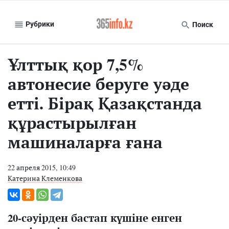
Рубрики
Поиск
Ұлттық қор 7,5%
автонесие беруге уәде
етті. Бірақ Қазақстанда
құрастырылған
машиналарға ғана
22 апреля 2015, 10:49
Катерина Клеменкова
20-сәуірден бастап күшіне енген