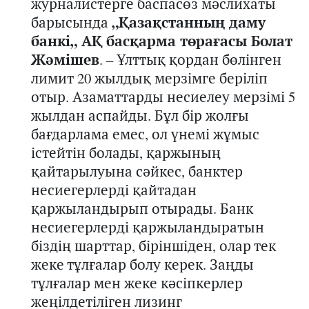
журналистерге баспасөз мәслихаты
барысында
„Қазақстанның даму
банкі„ АҚ басқарма төрағасы Болат
Жәмішев
. – Ұлттық қордан бөлінген
лимит 20 жылдық мерзімге беріліп
отыр. Азаматтарды несиелеу мерзімі 5
жылдан аспайды. Бұл бір жолғы
бағдарлама емес, ол үнемі жұмыс
істейтін болады, қаржының
қайтарылуына сәйкес, банктер
несиегерлерді қайтадан
қаржыландырып отырады. Банк
несиегерлерді қаржыландыратын
біздің шарттар, біріншіден, олар тек
жеке тұлғалар болу керек. Заңды
тұлғалар мен жеке кәсіпкерлер
жеңілдетіліген лизинг