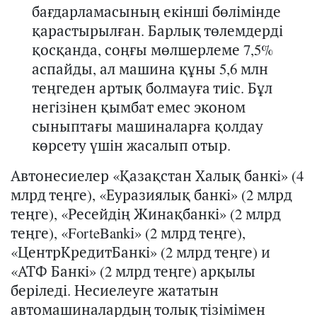
бағдарламасының екінші бөлімінде
қарастырылған. Барлық төлемдерді
қосқанда, соңғы мөлшерлеме 7,5%
аспайды, ал машина құны 5,6 млн
теңгеден артық болмауға тиіс. Бұл
негізінен қымбат емес эконом
сыныптағы машиналарға қолдау
көрсету үшін жасалып отыр.
Автонесиелер «Қазақстан Халық банкі» (4
млрд теңге), «Еуразиялық банкі» (2 млрд
теңге), «Ресейдің Жинақбанкі» (2 млрд
теңге), «ForteBankі» (2 млрд теңге),
«ЦентрКредитБанкі» (2 млрд теңге) и
«АТФ Банкі» (2 млрд теңге) арқылы
беріледі. Несиелеуге жататын
автомашиналардың толық тізімімен