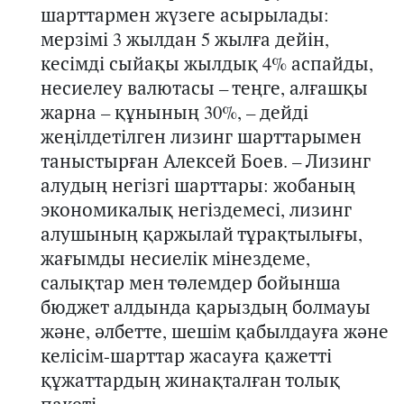
шарттармен жүзеге асырылады:
мерзімі 3 жылдан 5 жылға дейін,
кесімді сыйақы жылдық 4% аспайды,
несиелеу валютасы – теңге, алғашқы
жарна – құнының 30%, – дейді
жеңілдетілген лизинг шарттарымен
таныстырған Алексей Боев. – Лизинг
алудың негізгі шарттары: жобаның
экономикалық негіздемесі, лизинг
алушының қаржылай тұрақтылығы,
жағымды несиелік мінездеме,
салықтар мен төлемдер бойынша
бюджет алдында қарыздың болмауы
және, әлбетте, шешім қабылдауға және
келісім-шарттар жасауға қажетті
құжаттардың жинақталған толық