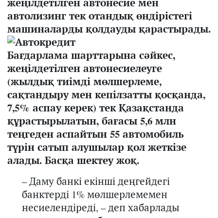
жеңілдетілген автонесие мен
автолизинг тек отандық өндірістегі
машиналарды қолдауды қарастырады.
Бағдарлама шарттарына сәйкес,
жеңілдетілген автонесиелеуге
(жылдық тиімді мөлшерлеме,
сақтандыру мен кепілзатты қосқанда,
7,5% аспау керек) тек Қазақстанда
құрастырылатын, бағасы 5,6 млн
теңгеден аспайтын 55 автомобиль
түрін сатып алушылар қол жеткізе
алады. Басқа шектеу жоқ.
– Даму банкі екінші деңгейдегі
банктерді 1% мөлшерлемемен
несиелендіреді, – деп хабарлады