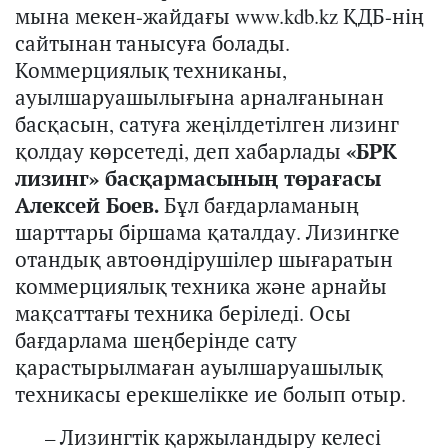
мына мекен-жайдағы www.kdb.kz ҚДБ-нің
сайтынан танысуға болады.
Коммерциялық техниканы,
ауылшаруашылығына арналғанынан
басқасын, сатуға жеңілдетілген лизинг
қолдау көрсетеді, деп хабарлады
«БРК
лизинг» басқармасының төрағасы
Алексей Боев.
Бұл бағдарламаның
шарттары біршама қаталдау. Лизингке
отандық автоөндірушілер шығаратын
коммерциялық техника және арнайы
мақсаттағы техника беріледі. Осы
бағдарлама шеңберінде сату
қарастырылмаған ауылшаруашылық
техникасы ерекшелікке ие болып отыр.
– Лизингтік қаржыландыру келесі