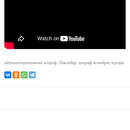
административный штраф
,
Павлодар
,
штраф за выброс мусора