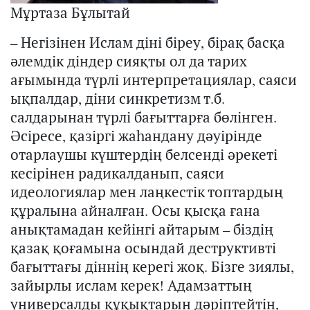
Мұртаза Бұлытай
–
Негізінен Ислам діні біреу, бірақ басқа
әлемдік діндер сияқты ол да тарих
ағымында түрлі интерпретациялар, саяси
ықпалдар, діни синкретизм т.б.
салдарынан түрлі бағыттарға бөлін
ген.
Ә
сіресе, қазіргі жаһандану дәуірінде
отарлаушы күштердің белсенді әрекеті
кесірінен радикалдан
ып,
саяси
идеологиялар мен
лаңкестік
топтардың
құралына айналған. Осы қысқа ғана
анықтамадан кейінгі айтарым – біздің
қазақ қоғамына осындай деструктивті
бағыттағы діннің керегі жоқ. Бізге зиялы,
зайырлы
и
слам керек! Адамзаттың
универсалды құқықтарын дәріптейтін,