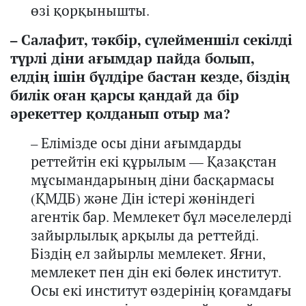
өзі қорқынышты.
–
Салафит, тәкбір, сүлейменшіл секілді
түрлі діни ағымдар пайда болып,
елдің ішін бүлдіре баста
н кезде
, біздің
билік
оған қарсы
қандай да бір
әрекеттер
қолданып
отыр ма?
–
Елімі
з
де осы
діни ағымдарды
реттейтін
екі құрылым — Қазақстан
мұсымандарының діни басқармасы
(
ҚМДБ
)
және Дін істері
жөніндегі
агентік
бар. Мемлекет бұл мәселелерді
з
айырлылық арқылы да реттей
ді
.
Біздің ел зайырлы
мемлекет
. Яғни,
мемлекет пен дін екі бөлек институт.
Осы е
кі институт
өздерінің
қоғамдағы