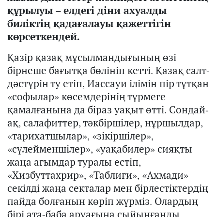
құрылуы – елдегі діни ахуалды
биліктің қадағалауы қажеттігін
көрсеткендей.
Қазір қазақ мұсылмандығының өзі
бірнеше бағытқа бөлініп кетті. Қазақ салт-
дәстүрін ту етіп, Иассауи ілімін пір тұтқан
«софылар» көсемдерінің түрмеге
қамалғанына да біраз уақыт өтті. Сондай-
ақ, салафиттер, тәкбіршілер, нұршылдар,
«тарихатшылар», «зікіршілер»,
«сүлейменшілер», «уақабилер» сияқты
жаңа ағымдар туралы естіп,
«Хизбуттахрир», «Таблиғи», «Ахмади»
секілді жаңа секталар мен бірлестіктердің
пайда болғанын көріп жүрміз. Олардың
бірі ата-баба аруағына сыйынғанды