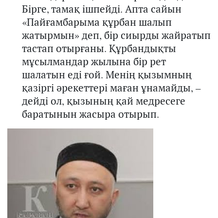
Бірге, тамақ ішпейді. Апта сайын
«Пайғамбарыма құрбан шалып
жатырмын» деп, бір сиырды жайратып
тастап отырғаны. Құрбандықты
мұсылмандар жылына бір рет
шалатын еді ғой. Менің қызымның
қазіргі әрекеттері маған ұнамайды, –
дейді ол, қызының қай медресеге
баратынын жасыра отырып.