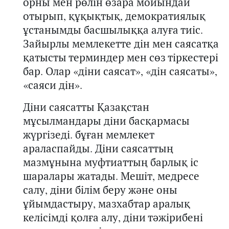
орны мен рөлін өзара мойындай
отырып, құқықтық, демократиялық
ұстанымды басшылыққа
алуға тиіс
.
З
айырлы мемлекетте дін
мен
саясатқа
қатысты терминдер мен
сөз
тіркестер
і
бар. Олар «діни саясат», «дін саясаты»,
«саяси дін».
Діни саясатты
Қазақстан
мұсылмандар
ы
діни басқармасы
жүргізеді. бұған мемлекет
араласпайды. Діни саясаттың
мазмұнына муфтиаттың барлық іс
шаралары жатады. Мешіт, медресе
салу, діни білім беру және оны
ұйымдастыру, мазхабтар аралық
келісімді қолға алу, діни тәжірибені