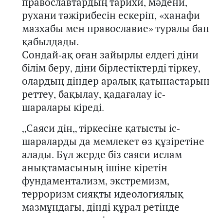
православтардың
тарихи, мәдени,
рухани тәжірибесін ескеріп, «ханафи
мазхабы мен православи
е
» туралы бап
қабылдады.
Со
ндай-ақ оған
зайырлы елдегі діни
білім беру, діни бірлестіктерді тіркеу,
олардың діндер аралық қатынастарын
реттеу, бақылау, қадағалау іс-
шаралар
ы
кіреді.
„
С
аяси дін
„
тіркесіне қатысты іс-
шара
ларды да
мемлекет өз құзіретіне
алады.
Бұл жерде біз
саяси
и
слам
анықтама
сының
ішіне кіретін
фундаментализм, экстремизм,
терроризм сияқты идеологиялық
мазмұндағы, дінді құрал ретінде