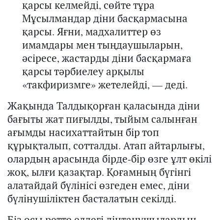
қарсы келмейді, сөйте тұра
Мұсылмандар діни басқармасына
қарсы. Яғни,
мадхалиттер
өз
имамдары мен тыңдаушыларын,
әсіресе, жастарды
діни басқармаға
қарсы тәрбиелеу арқылы
«такфиризмге» жетелейді
, —
де
ді
.
Жақында Талдықорған қаласында діни
бағыты жат пиғылды,
тыйым салынған
ағымды насихаттайтын бір топ
құрықталып, соттал
ды
. А
тап айтарлығы,
олардың а
расында бірде-бір өзге ұлт өкілі
жоқ,
ы
лғи қазақтар. Қоғамның бүгінгі
алатайдай бүлінісі өзгеден емес, діни
бүлінушіліктен басталатын секілді.
Біз
осы
ретте елдегі дінтанушылардың