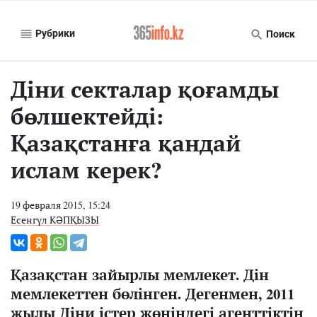
Рубрики
Поиск
Діни секталар қоғамды
бөлшектейді:
Қазақстанға қандай
ислам керек?
19 февраля 2015, 15:24
Есенгүл КӘПҚЫЗЫ
Қазақстан зайырлы мемлекет. Дін
мемлекеттен бөлінген. Дегенмен, 2011
жылы Діни істер жөніндегі агенттіктің