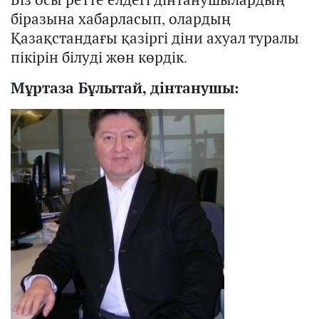
біразына хабарласып, олардың
Қазақстандағы қазіргі діни ахуал
тура
лы
пікірін білуді жөн көрдік.
Мұртаза Бұлытай, дінтанушы: