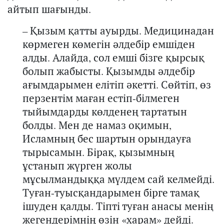
айтып шағынды.
–
Қызым қатты ауырды. Медицинадан
көрмеген көмегін әлдебір емшіден
алды. Алайда, сол емші бізге қырсық
болып ж
абыс
ты. Қызымды әлдебір
ағымдарымен елітіп
әкетті. Сөйтіп, өз
перзентім
м
аға
н естіп-білмеген
тыйымдарды көлденең тартатын
болды. Мен де намаз оқимын,
Исламның бес шартын орындауға
тырысамын. Бірақ, қызымның
ұстанып жүрген жолы
мұсылмандыққа мүлдем сай келмейді.
Туған-туысқандарымен бірге тамақ
ішуден қалды. Тіпті туған анасы менің
жегендерімнің өзін «харам» дейді.