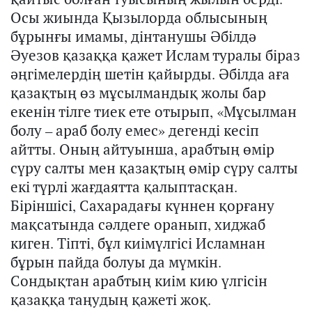
Осы жиында Қызылорда облысының
бұрынғы имамы, дінтанушы Әбілдә
Әуезов қазаққа қажет Ислам туралы біраз
әңгімелердің шетін қайырды.
Әбілда аға
қазақтың өз мұсылмандық жолы бар
екенін
тілге тиек ете отырып, «Мұсылман
болу –
а
раб болу емес» дегенді кесіп
айтты. О
ны
ң айтуынша,
а
рабтың өмір
сүру салты мен қазақтың өмір сүру салты
екі түрлі жағдаятта қалыптасқан.
Біріншісі, Сахарадағы күннен қорғану
мақсатында
сәлдеге оранып, хиджаб
киген. Тіпті
,
бұл
киім
үлгісі
Исламнан
бұрын пайда болуы да мүмкін.
Со
ндықтан
а
рабтың киім кию үлгісін
қазаққа таңудың қажеті жоқ.