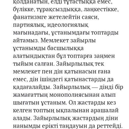
қолдан
атын
, елді тұтастыққа емес,
бүлікке, тұрақсыздыққа, лаңкестікке,
фанатизмге жетелейтін саяси,
партиялық, идеологиялық
мағынадағы
,
ұстаным
дағы топтарды
айтамыз. Мемлекет зайырлы
ұстанымды басшылыққа
алатындықтан бұл топ
тарға
заңмен
тыйым салған. Зайырлылық тек
мемлекет пен дін қатынасын ғана
емес, дін іші
ндегі
қатынаст
ард
ы да
қадағалайды. Зайырлылық — дінді бір
жамағаттың монополиясынан алып
шығатын ұстаным. Ол
жастарды кез
келген топтың ықпалынан
арашалай
ал
ады.
З
айырлылық
жастардың діни
нанымды ерікті таңдауын да
реттейді.