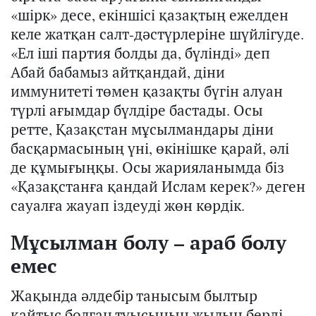
«шірк» десе, екіншісі қазақтың ежелден
келе жатқан салт-дәстүрлеріне шүйлігуде.
«Ел іші партия болды да, бүлінді» деп
Абай бабамыз айтқандай, діни
иммунитеті төмен қазақты бүгін алуан
түрлі ағымдар бүлдіре бастады. Осы
ретте, Қазақстан мұсылмандары діни
басқармасының үні, өкінішке қарай, әлі
де құмығыңқы. Осы жарияланымда біз
«Қазақстанға қандай Ислам керек?» деген
сауалға жауап іздеуді жөн көрдік.
Мұсылман болу –
а
раб болу
емес
Жақында әлдебір танысым былтыр
қайтыс болған туысының жылын берді.