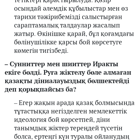
осындай ә
лемдік құбылыстар мен өз
тарихи тәжірибе
мізді
салыстыр
ған
сараптамал
ық талдаулар
жасалып
жатыр.
Өкінішке қарай,
бұл қоғамдағы
бөлінушілікке
қарсы бой көрсетуге
көмегін тигіз
беді
.
–
С
уннит
тер
мен шии
ттер
Ирак
ты
екіге
бөлді
. Ру
ға
жіктелу
бөле алмаған
қазақты діниалауыздық бөлшектейді
деп қорықпайсыз ба?
–
Егер жақын арада қазақ болмысында
тұтастыққа негізделген мемлекеттік
идеология бой көрсетпе
й
, діни
танымдық жіктер тереңдей түсетін
болса, ертеңгі күн туралы ойланудың