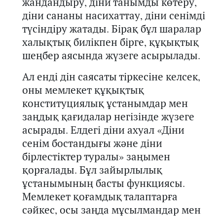
жандандыру, діни танымды көтеру,
діни сананы насихаттау, діни сенімді
түсіндір
у
жатады. Б
ірақ бұл шаралар
халықтық билікпен
бірге,
құқықтық
шеңбер
аясында жүзеге асырылады.
Ал енді дін саясаты тіркесіне келсек,
оны
мемлекет құқықтық
конституциялық ұстанымдар мен
заңдық қағидалар негізінде жүзеге
асырады.
Е
лдегі діни ахуал
«Діни
сенім бостандығы және діни
бірлестіктер туралы»
заңымен
қорғалады. Бұл зайырлылық
ұстанымының басты функциясы.
Мемлекет қоғамдық талапт
арға
сәйкес
,
осы
заңда
мұсылмандар мен