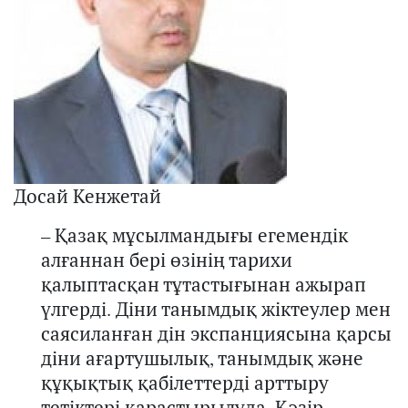
Досай Кенжетай
–
Қазақ мұсылмандығы егемендік
алға
ннан бері
өзінің тарихи
қалыптасқан тұтастығынан ажырап
үлгерді. Діни танымдық жікте
улер
мен
саясиланған дін экспанциясына қарсы
діни ағартушылық, танымдық және
құқықтық қабілеттерді арттыру
тетіктері қара
стырыл
уда.
Қәзір