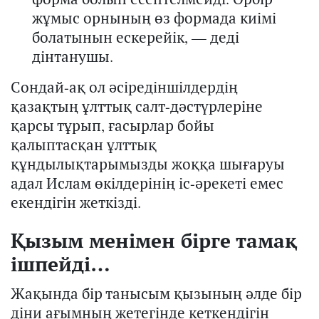
жұмыс орнының өз формада киімі
болатынын ескерейік, — деді
дінтанушы.
Со
ндай-ақ
ол әсіредіншілдердің
қазақтың ұлттық салт-дәстүрлеріне
қарсы тұрып, ғасырлар бойы
қалыптасқан ұлттық
құндылықтарымызды жоққа шығару
ы
адал Ислам өкілдерінің іс-әрекеті емес
екендігін жеткізді.
Қызым менімен бірге тамақ
ішпейді…
Жақында бір танысым қызының әлде бір
діни ағымның жетегінде кеткендігін