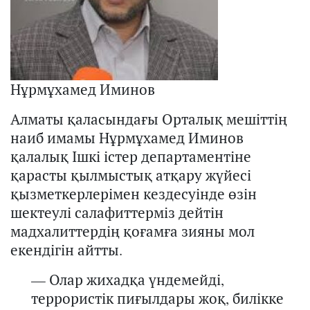
Нұрмұхамед Иминов
Алматы қаласындағы Орталық мешіттің
наиб имамы Нұрмұхамед Иминов
қалалық Ішкі істер
департаментіне
қарасты қ
ылмыстық атқару жүйесі
қызметкерлерімен кездесуінде өзін
шектеулі салафиттерміз дейтін
мадх
ал
иттердің
қоғамға зияны мол
екендігін айтты.
— Олар жихадқа үндемейді,
террористік пиғылдары жоқ, билікке