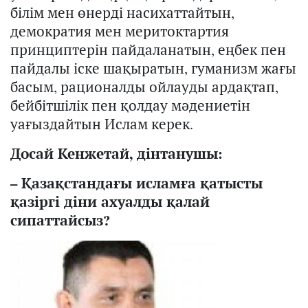
білім мен өнерді
насихаттайтын
,
демократия мен меритоктартия
принциптерін
пайдаланатын
, еңбек пен
пайдалы іске шақыратын, гуманизм жағы
басым, рационалды ойлауды ардақтап,
бейбітшілік пен
қолдау
мәдениетін
уағыздайтын Ислам керек.
Досай Кенжетай, дінтанушы:
–
Қазақстандағы
исламға қатысты
қазіргі
діни ахуалды қалай
сипатта
й
сыз?