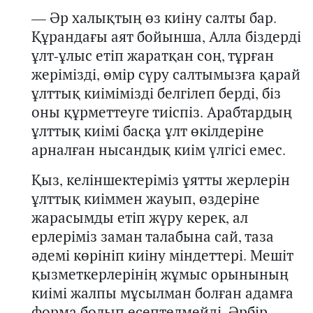
— Әр халықтың өз киіну салты бар.
Құрандағы аят бойынша,
Алла біздерді
ұлт-ұлыс етіп жаратқан соң, тұрған
жеріміз
ді
, өмір сүру
салтымызға
қарай
ұлттық киім
імізді
белгілеп берді,
біз
оны
құрметте
уге тиіспіз
. Арабтардың
ұлттық киімі басқа ұлт өкілдерін
е
арналған нысандық киім үлгісі емес
.
Қыз, келіншектеріміз ұятты жерлерін
ұлттық киіммен жауып, өздеріне
жарасымды етіп жүру керек, ал
ерлеріміз заман талабына сай, таза
әдемі көрініп киіну міндеттері. Мешіт
қызметкерлерінің жұмыс орынының
киімі жалпы мұсылман болған адамға
форма болып есептелмейді. Әрбір