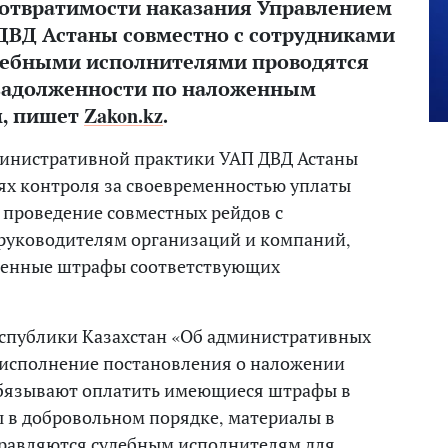
отвратимости наказания Управлением
ДВД Астаны совместно с сотрудниками
дебными исполнителями проводятся
задолженности по наложенным
, пишет
Zakon.kz
.
министративной практики УАП ДВД Астаны
ях контроля за своевременностью уплаты
 проведение совместных рейдов с
 руководителям организаций и компаний,
ченные штрафы соответствующих
Республики Казахстан «Об административных
исполнение постановления о наложении
обязывают оплатить имеющиеся штрафы в
ты в добровольном порядке, материалы в
правляются судебным исполнителям для