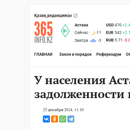
Қазақ редакциясы
Астана
USD
470
+2.
EUR
542
+2.
Сейчас
-11
RUB
5.71
-0.
Завтра
-3
ГЛАВНАЯ
Закон и порядок
Референдум
О
У населения Ас
задолженности
25 декабря 2014, 11:10