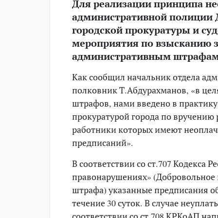
Для реализации принципа не
административной полиции 
городской прокуратуры и су
мероприятия по взысканию 
административным штрафам
Как сообщил начальник отдела ад
полковник Т.Абдурахманов, «в цел
штрафов, нами введено в практику
прокуратурой города по вручению
работники которых имеют неопла
предписаний».
В соответствии со ст.707 Кодекса 
правонарушениях» (Добровольное 
штрафа) указанные предписания 
течение 30 суток. В случае неупла
соответствии со ст.708 КРКоАП на