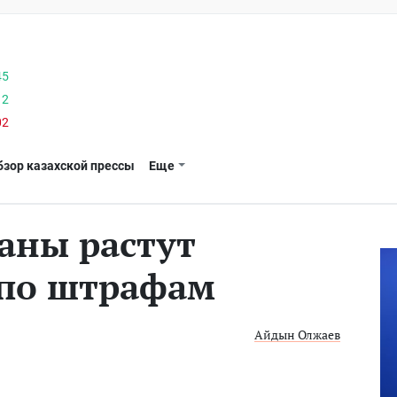
45
12
02
бзор казахской прессы
Еще
таны растут
 по штрафам
Айдын Олжаев