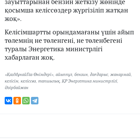
зауыттарынан бензин жеткізу жөнінде
қосымша келіссөздер жүргізіліп жатқан
жоқ».
Келісімшартты орындамағаны үшін айып
төлемнің не төленгені, не төленбегені
туралы Энергетика министрлігі
хабарлаған жоқ.
«ҚазМұнайГаз Өнімдері»
,
айыппұл
,
бензин
,
дағдарыс
,
жанармай
,
келісім
,
келіссөз
,
тапшылық
,
ҚР Энергетика министрлігі
,
Әзірбайжан