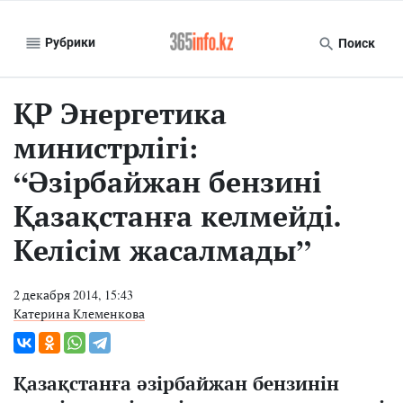
Рубрики
Поиск
ҚР Энергетика
министрлігі:
“Әзірбайжан бензині
Қазақстанға келмейді.
Келісім жасалмады”
2 декабря 2014, 15:43
Катерина Клеменкова
Қ
азақстанға әзірбайжан бензинін