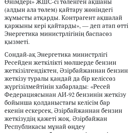
Өнімдері» ЖШС-сі төленген ақшаны
(алдын ала төлем) қайтару жөніндегі
жұмысты атқарды. Контрагент ақшалай
қаржыны кері қайтарды», — деп атап өтті
Энергетика министрлігінің баспасөз
қызметі.
Сондай-ақ Энергетика министрлігі
Ресейден жеткілікті мөлшерде бензин
жеткізілгендіктен, Әзірбайжаннан бензин
жеткізу туралы қандай да бір келіссөз
жүргізілмейтінін хабарлады: «Ресей
Федерациясынан АИ-92 бензинін жеткізу
бойынша қолданыстағы келісім бар
екенін ескерсек, Әзірбайжаннан бензин
жеткізудің қажеті жоқ. Әзірбайжан
Республикасы мұнай өңдеу