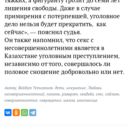
тяжких, а фигуранту грозит до семи лет
лишения свободы. Даже в случае
примирения с потерпевшей, уголовное
дело нельзя будет прекратить, как
сейчас», — пояснил судья.
Он также напомнил, что секс с
несовершеннолетними является в
Казахстане уголовным преступлением,
независимо от того, совершалось ли
половое сношение добровольно или нет.
Актау
,
Бейбут Усенгалиев
,
дети
,
искушение
,
Любовь
,
несовершеннолетний
,
похоть
,
разврат
,
свадьба
,
секс
,
соблазн
,
совершеннолетие
,
совращение
,
школа
,
школьница