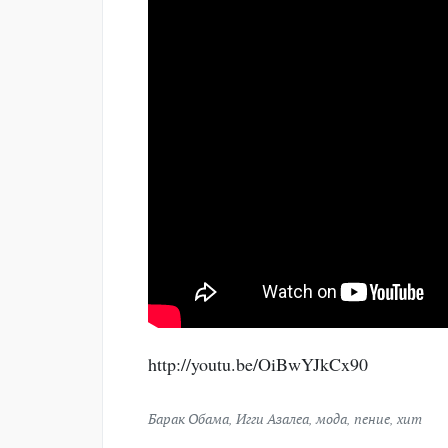
http://youtu.be/OiBwYJkCx90
Барак Обама
,
Игги Азалеа
,
мода
,
пение
,
хит