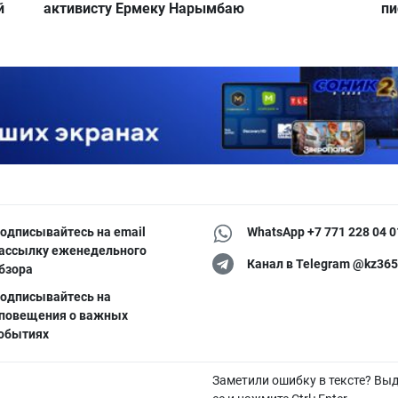
й
активисту Ермеку Нарымбаю
пи
одписывайтесь на email
WhatsApp +7 771 228 04 0
ассылку еженедельного
Канал в Telegram @kz365
бзора
одписывайтесь на
повещения о важных
обытиях
Заметили ошибку в тексте? Вы