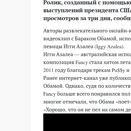
Ролик, созданный с помощью
выступлений президента США
просмотров за три дня, сооб
Авторы развлекательного онлайн-ка
видеоклип с Бараком Обамой, исп
певицы Игги Азалеа (Iggy Azalea).
Игги Азалеа — австралийская испол
композиция Fancy стала хитом лета
2011 году благодаря трекам Pu$$y и 
Ранее интернет-канал уже публик
Обамой. Однако, судя по количест
Fancy больше всего понравился по
многие отмечали, что Обама «поет»
«Хорошо, что он не пел на самом д