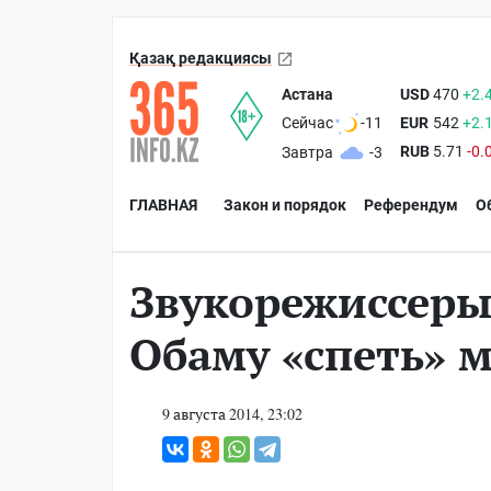
Қазақ редакциясы
Астана
USD
470
+2.
EUR
542
+2.
Сейчас
-11
RUB
5.71
-0.
Завтра
-3
ГЛАВНАЯ
Закон и порядок
Референдум
О
Звукорежиссеры
Обаму «спеть» 
9 августа 2014, 23:02