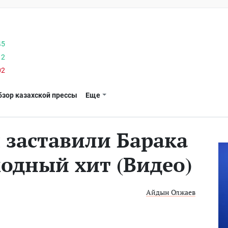
45
12
02
бзор казахской прессы
Еще
 заставили Барака
модный хит (Видео)
Айдын Олжаев