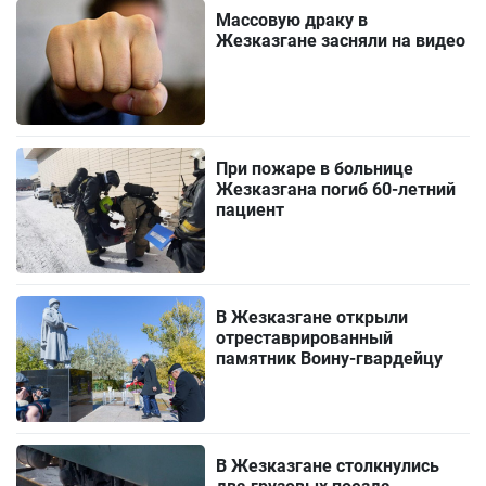
Массовую драку в
Жезказгане засняли на видео
При пожаре в больнице
Жезказгана погиб 60-летний
пациент
В Жезказгане открыли
отреставрированный
памятник Воину-гвардейцу
В Жезказгане столкнулись