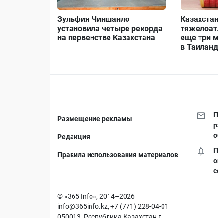
Зульфия Чиншанло
Казахста
установила четыре рекорда
тяжелоат
на первенстве Казахстана
еще три м
в Таилан
П
Размещение рекламы
р
о
Редакция
П
Правила использования материалов
о
с
© «365 Info», 2014–2026
info@365info.kz
, +7 (771) 228-04-01
050013, Республика Казахстан г.