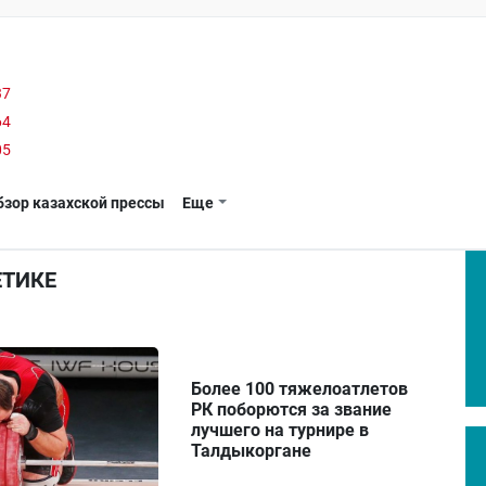
37
64
05
бзор казахской прессы
Еще
ЕТИКЕ
Более 100 тяжелоатлетов
РК поборются за звание
лучшего на турнире в
Талдыкоргане