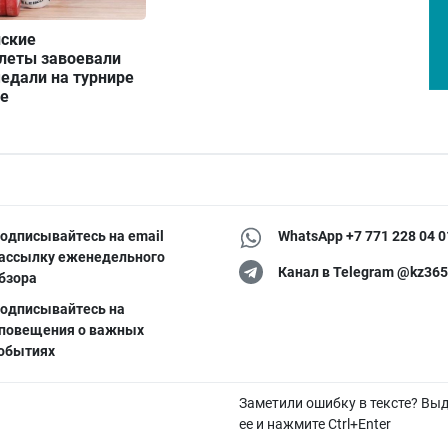
нские
леты завоевали
едали на турнире
де
одписывайтесь на email
WhatsApp +7 771 228 04 0
ассылку еженедельного
Канал в Telegram @kz365
бзора
одписывайтесь на
повещения о важных
обытиях
Заметили ошибку в тексте? Вы
ее и нажмите Ctrl+Enter