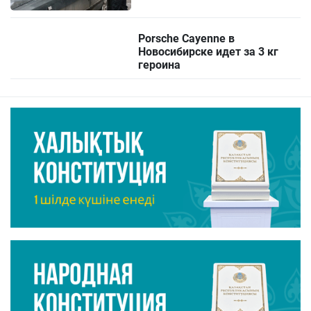
Porsche Cayenne в
Новосибирске идет за 3 кг
героина