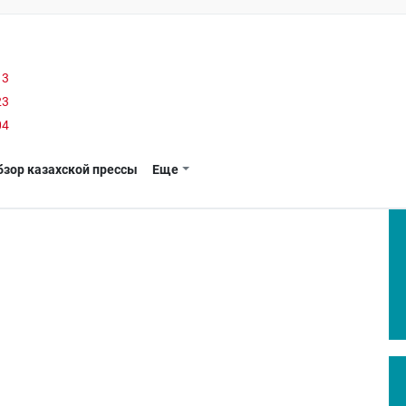
13
23
04
бзор казахской прессы
Еще