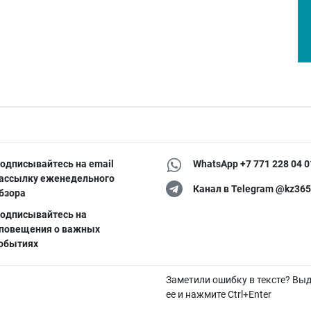
одписывайтесь на email
WhatsApp +7 771 228 04 0
ассылку еженедельного
Канал в Telegram @kz365
бзора
одписывайтесь на
повещения о важных
обытиях
Заметили ошибку в тексте? Вы
ее и нажмите Ctrl+Enter