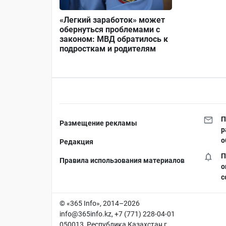
«Легкий заработок» может
обернуться проблемами с
законом: МВД обратилось к
подросткам и родителям
П
Размещение рекламы
р
о
Редакция
П
Правила использования материалов
о
с
© «365 Info», 2014–2026
info@365info.kz
, +7 (771) 228-04-01
050013, Республика Казахстан г.