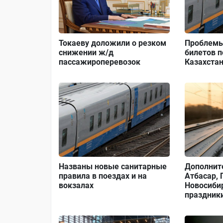
Токаеву доложили о резком
Проблемы
снижении ж/д
билетов п
пассажироперевозок
Казахста
Названы новые санитарные
Дополнит
правила в поездах и на
Атбасар, 
вокзалах
Новосибир
праздник