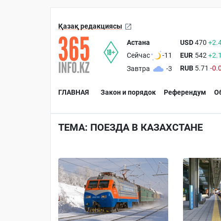
Қазақ редакциясы
Астана
USD
470
+2.
EUR
542
+2.
Сейчас
-11
RUB
5.71
-0.
Завтра
-3
ГЛАВНАЯ
Закон и порядок
Референдум
О
ТЕМА: ПОЕЗДА В КАЗАХСТАНЕ