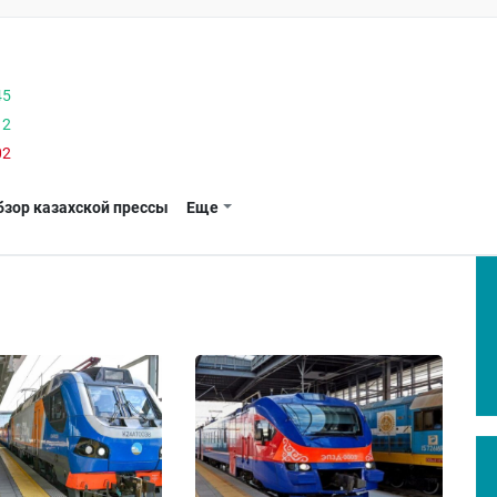
45
12
02
бзор казахской прессы
Еще