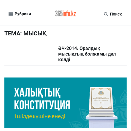
Рубрики
Поиск
ТЕМА: МЫСЫҚ
ӘЧ-2014: Оралдық
мысықтың болжамы дәл
келді