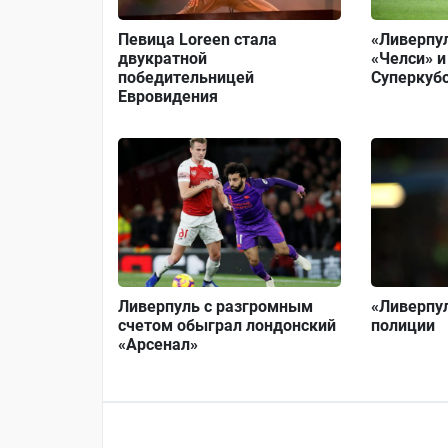
Певица Loreen стала
«Ливерпу
двукратной
«Челси» и
победительницей
Суперкуб
Евровидения
Ливерпуль с разгромным
«Ливерпул
счетом обыграл лондонский
полиции
«Арсенал»