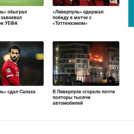
ль» обыграл
«Ливерпуль» одержал
 завоевал
победу в матче с
ок УЕФА
«Тоттенхэмом»
ь» сдал Салаха
В Ливерпуле сгорело почти
полторы тысячи
автомобилей