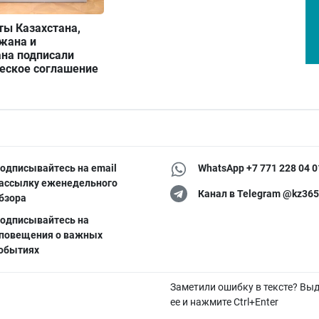
ты Казахстана,
жана и
ана подписали
ческое соглашение
одписывайтесь на email
WhatsApp +7 771 228 04 0
ассылку еженедельного
Канал в Telegram @kz365
бзора
одписывайтесь на
повещения о важных
обытиях
Заметили ошибку в тексте? Вы
ее и нажмите Ctrl+Enter