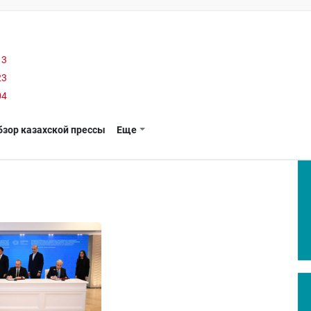
13
23
04
бзор казахской прессы
Еще