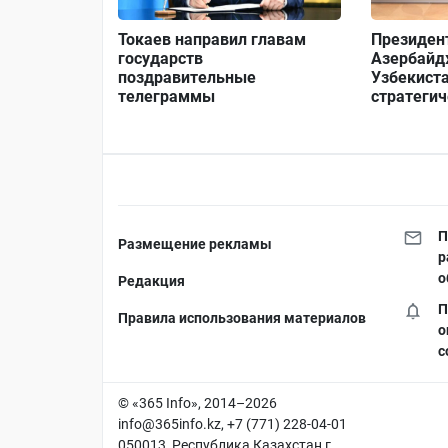
Токаев направил главам
Президен
государств
Азербайд
поздравительные
Узбекист
телеграммы
стратеги
П
Размещение рекламы
р
о
Редакция
П
Правила использования материалов
о
с
© «365 Info», 2014–2026
info@365info.kz
, +7 (771) 228-04-01
050013, Республика Казахстан г.