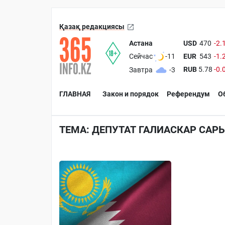
Қазақ редакциясы
Астана
USD
470
-2.
EUR
543
-1.
Сейчас
-11
RUB
5.78
-0.
Завтра
-3
ГЛАВНАЯ
Закон и порядок
Референдум
О
ТЕМА: ДЕПУТАТ ГАЛИАСКАР САР