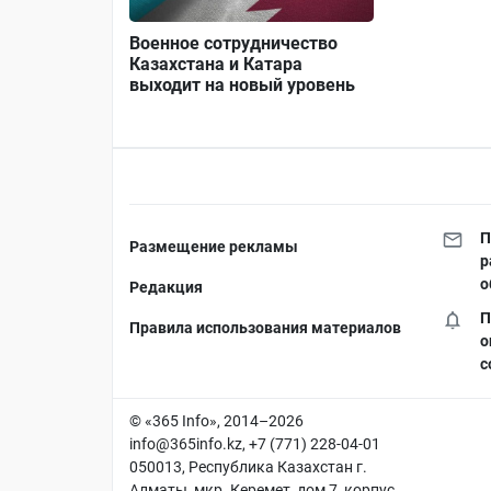
Военное сотрудничество
Казахстана и Катара
выходит на новый уровень
П
Размещение рекламы
р
о
Редакция
П
Правила использования материалов
о
с
© «365 Info», 2014–2026
info@365info.kz
, +7 (771) 228-04-01
050013, Республика Казахстан г.
Алматы, мкр. Керемет, дом 7, корпус