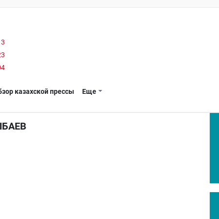
13
23
04
бзор казахской прессы
Еще
ЫБАЕВ