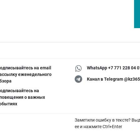
одписывайтесь на email
WhatsApp +7 771 228 04 0
ассылку еженедельного
Канал в Telegram @kz365
бзора
одписывайтесь на
повещения о важных
обытиях
Заметили ошибку в тексте? Вы
ее и нажмите Ctrl+Enter