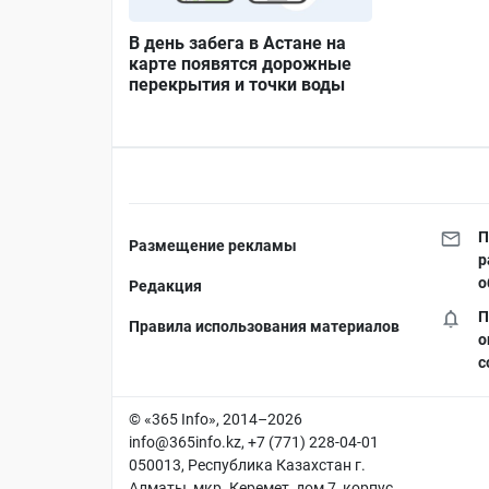
В день забега в Астане на
карте появятся дорожные
перекрытия и точки воды
П
Размещение рекламы
р
о
Редакция
П
Правила использования материалов
о
с
© «365 Info», 2014–2026
info@365info.kz
, +7 (771) 228-04-01
050013, Республика Казахстан г.
Алматы, мкр. Керемет, дом 7, корпус