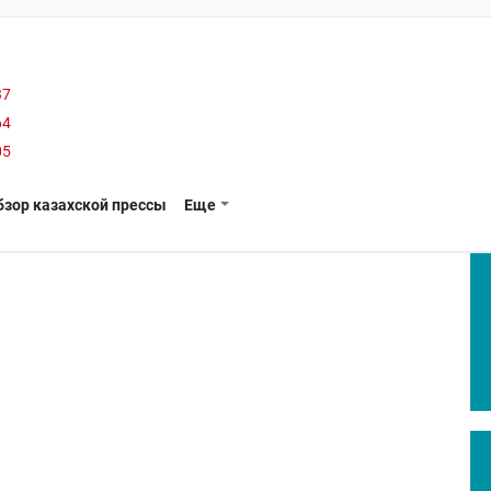
37
64
05
бзор казахской прессы
Еще