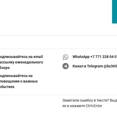
одписывайтесь на email
WhatsApp +7 771 228 04 0
ассылку еженедельного
Канал в Telegram @kz365
бзора
одписывайтесь на
повещения о важных
обытиях
Заметили ошибку в тексте? Вы
ее и нажмите Ctrl+Enter