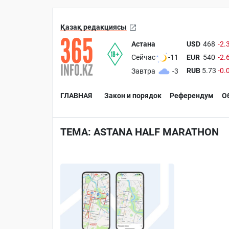
Қазақ редакциясы
Астана
USD
468
-2.
EUR
540
-2.
Сейчас
-11
RUB
5.73
-0.
Завтра
-3
ГЛАВНАЯ
Закон и порядок
Референдум
О
ТЕМА: ASTANA HALF MARATHON