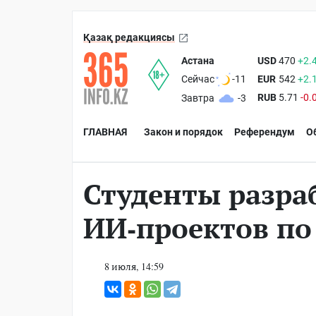
Қазақ редакциясы
Астана
USD
470
+2.
EUR
542
+2.
Сейчас
-11
RUB
5.71
-0.
Завтра
-3
ГЛАВНАЯ
Закон и порядок
Референдум
О
Студенты разраб
ИИ-проектов по
8 июля, 14:59