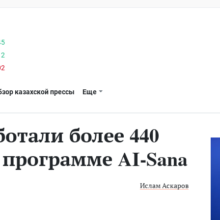
45
12
02
бзор казахской прессы
Еще
отали более 440
 программе AI-Sana
Ислам Аскаров