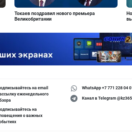
Токаев поздравил нового премьера
Но
Великобритании
вы
одписывайтесь на email
WhatsApp +7 771 228 04 0
ассылку еженедельного
Канал в Telegram @kz365
бзора
одписывайтесь на
повещения о важных
обытиях