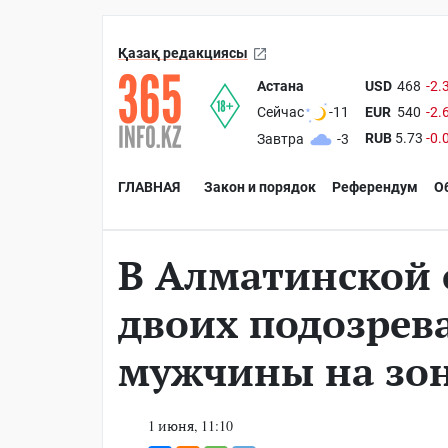
Қазақ редакциясы
Астана
USD
468
-2.
EUR
540
-2.
Сейчас
-11
RUB
5.73
-0.
Завтра
-3
ГЛАВНАЯ
Закон и порядок
Референдум
О
В Алматинской 
двоих подозрев
мужчины на зон
1 июня, 11:10