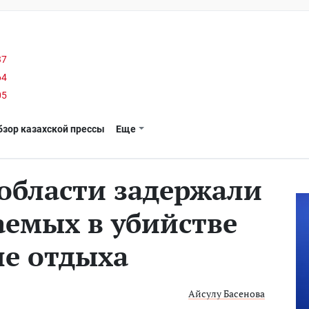
37
64
05
бзор казахской прессы
Еще
области задержали
аемых в убийстве
е отдыха
Айсулу Басенова