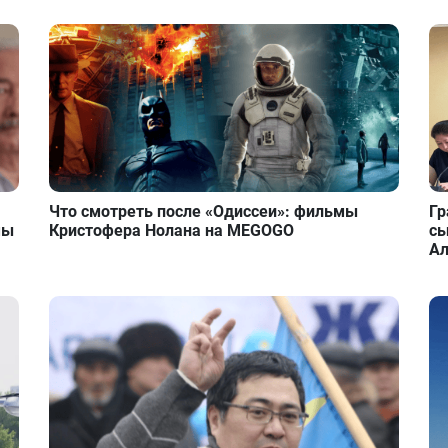
Что смотреть после «Одиссеи»: фильмы
Гр
мы
Кристофера Нолана на MEGOGO
сы
А