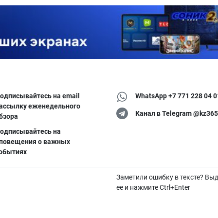
одписывайтесь на email
WhatsApp +7 771 228 04 0
ассылку еженедельного
Канал в Telegram @kz365
бзора
одписывайтесь на
повещения о важных
обытиях
Заметили ошибку в тексте? Вы
ее и нажмите Ctrl+Enter