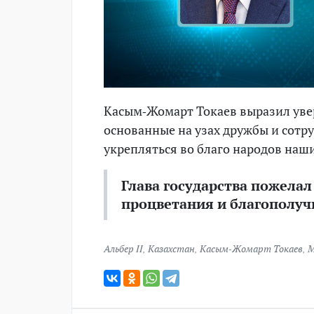
Касым-Жомарт Токаев выразил увер
основанные на узах дружбы и сотру
укрепляться во благо народов наши
Глава государства пожелал
процветания и благополуч
Альбер II
,
Казахстан
,
Касым-Жомарт Токаев
,
М