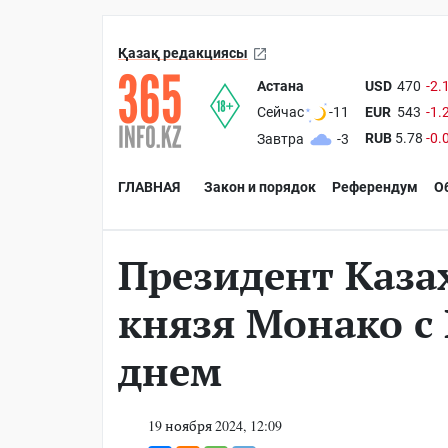
Қазақ редакциясы
Астана
USD
470
-2.
EUR
543
-1.
Сейчас
-11
RUB
5.78
-0.
Завтра
-3
ГЛАВНАЯ
Закон и порядок
Референдум
О
Президент Каза
князя Монако 
днем
19 ноября 2024, 12:09