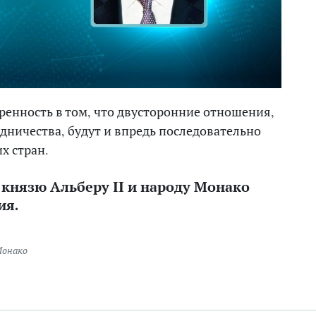
енность в том, что двусторонние отношения,
дничества, будут и впредь последовательно
х стран.
 князю Альберу II и народу Монако
ия.
онако