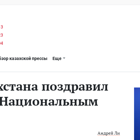
13
23
04
бзор казахской прессы
Еще
хстана поздравил
с Национальным
Андрей Ли