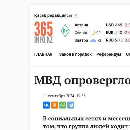
Қазақ редакциясы
Астана
USD
468
-2.
EUR
540
-2.
Сейчас
-11
RUB
5.73
-0.
Завтра
-3
ГЛАВНАЯ
Закон и порядок
Референдум
О
МВД опровергло
11 сентября 2024, 19:38
В социальных сетях и мессе
том, что группа людей ходит