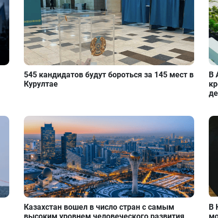
545 кандидатов будут бороться за 145 мест в
В 
Курултае
кр
де
Казахстан вошел в число стран с самым
В 
высоким уровнем человеческого развития
мо