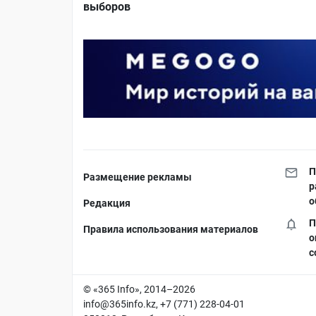
выборов
П
Размещение рекламы
р
о
Редакция
П
Правила использования материалов
о
с
© «365 Info», 2014–2026
info@365info.kz
, +7 (771) 228-04-01