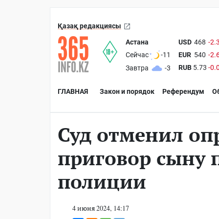
Қазақ редакциясы
Астана
USD
468
-2.
EUR
540
-2.
Сейчас
-11
RUB
5.73
-0.
Завтра
-3
ГЛАВНАЯ
Закон и порядок
Референдум
О
Суд отменил оп
приговор сыну 
полиции
4 июня 2024, 14:17