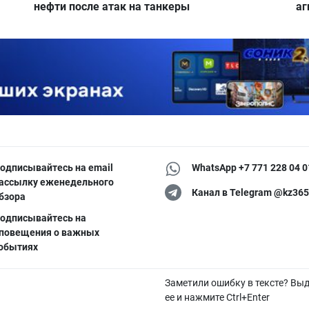
нефти после атак на танкеры
аг
одписывайтесь на email
WhatsApp +7 771 228 04 0
ассылку еженедельного
Канал в Telegram @kz365
бзора
одписывайтесь на
повещения о важных
обытиях
Заметили ошибку в тексте? Вы
ее и нажмите Ctrl+Enter