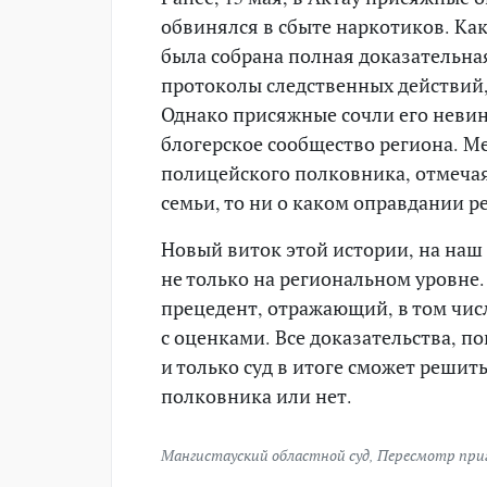
обвинялся в сбыте наркотиков. Как
была собрана полная доказательная
протоколы следственных действий
Однако присяжные сочли его невин
блогерское сообщество региона. М
полицейского полковника, отмечая
семьи, то ни о каком оправдании р
Новый виток этой истории, на наш
не только на региональном уровне
прецедент, отражающий, в том числ
с оценками. Все доказательства, п
и только суд в итоге сможет решит
полковника или нет.
Мангистауский областной суд
,
Пересмотр при