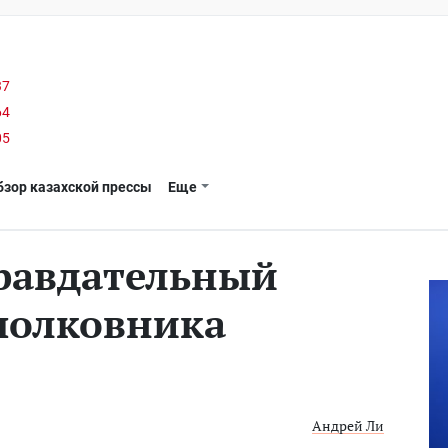
37
64
05
бзор казахской прессы
Еще
равдательный
полковника
Андрей Ли