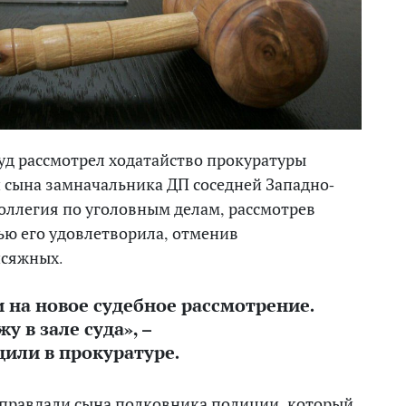
уд рассмотрел ходатайство прокуратуры
 сына замначальника ДП соседней Западно-
коллегия по уголовным делам, рассмотрев
ью его удовлетворила, отменив
исяжных.
 на новое судебное рассмотрение.
 в зале суда», –
или в прокуратуре.
 оправдали сына полковника полиции, который