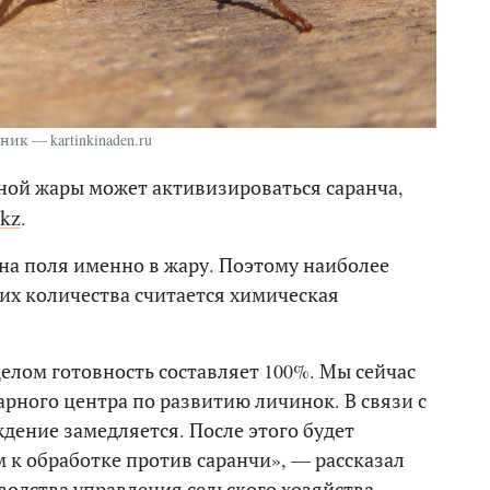
ик — kartinkinaden.ru
ьной жары может активизироваться саранча,
.kz
.
а поля именно в жару. Поэтому наиболее
их количества считается химическая
целом готовность составляет 100%. Мы сейчас
рного центра по развитию личинок. В связи с
дение замедляется. После этого будет
м к обработке против саранчи», — рассказал
водства управления сельского хозяйства