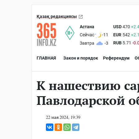
Қазақ редакциясы
Астана
USD
470
+2.
EUR
542
+2.
Сейчас
-11
RUB
5.71
-0.
Завтра
-3
ГЛАВНАЯ
Закон и порядок
Референдум
О
К нашествию са
Павлодарской о
22 мая 2024, 19:39