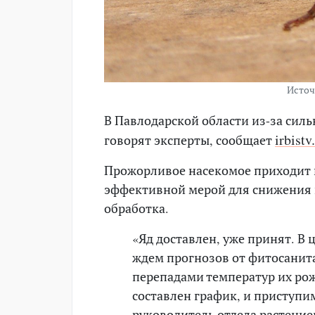
Источн
В Павлодарской области из-за сил
irbistv
говорят эксперты, сообщает
Прожорливое насекомое приходит н
эффективной мерой для снижения 
обработка.
«Яд доставлен, уже принят. В 
ждем прогнозов от фитосанита
перепадами температур их рож
составлен график, и приступи
руководитель отдела растение