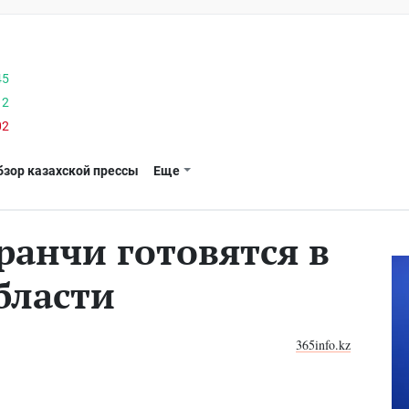
45
12
02
бзор казахской прессы
Еще
ранчи готовятся в
бласти
365info.kz