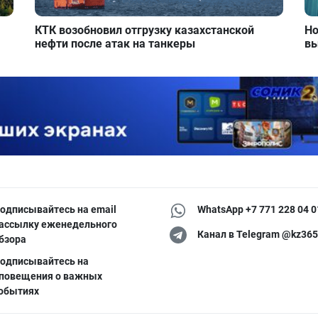
КТК возобновил отгрузку казахстанской
Но
нефти после атак на танкеры
вы
одписывайтесь на email
WhatsApp +7 771 228 04 0
ассылку еженедельного
Канал в Telegram @kz365
бзора
одписывайтесь на
повещения о важных
обытиях