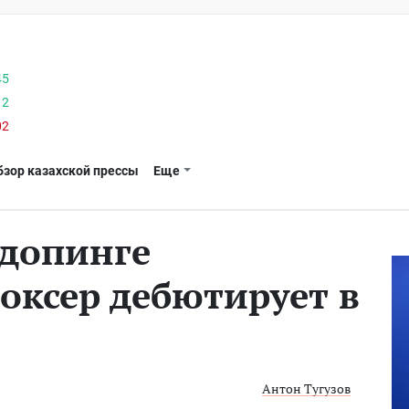
45
12
02
бзор казахской прессы
Еще
допинге
оксер дебютирует в
Антон Тугузов