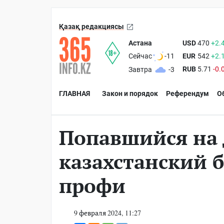
Қазақ редакциясы
Астана
USD
470
+2.
EUR
542
+2.
Сейчас
-11
RUB
5.71
-0.
Завтра
-3
ГЛАВНАЯ
Закон и порядок
Референдум
О
Попавшийся на 
казахстанский б
профи
9 февраля 2024, 11:27