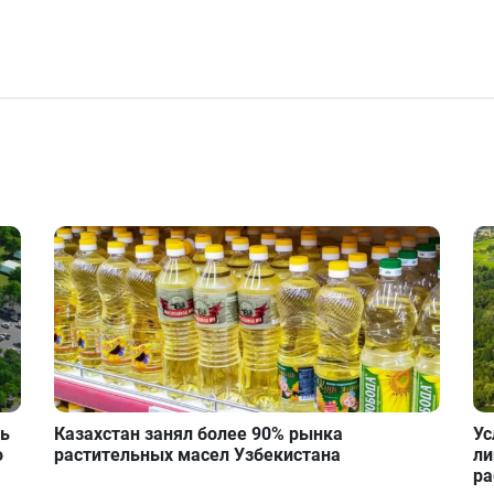
ть
Казахстан занял более 90% рынка
Ус
о
растительных масел Узбекистана
ли
ра