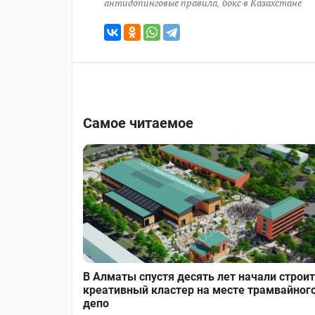
антидопинговые правила
,
бокс в Казахстане
Самое читаемое
В Алматы спустя десять лет начали строи
креативный кластер на месте трамвайног
депо