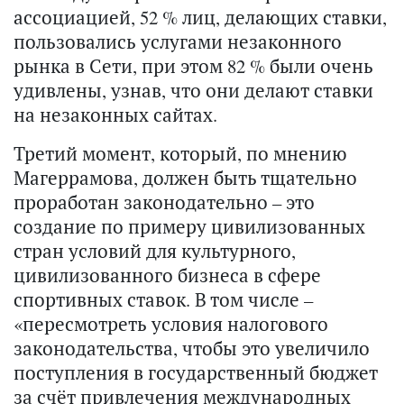
ассоциацией, 52 % лиц, делающих ставки,
пользовались услугами незаконного
рынка в Сети, при этом 82 % были очень
удивлены, узнав, что они делают ставки
на незаконных сайтах.
Третий момент, который, по мнению
Магеррамова, должен быть тщательно
проработан законодательно – это
создание по примеру цивилизованных
стран условий для культурного,
цивилизованного бизнеса в сфере
спортивных ставок. В том числе –
«пересмотреть условия налогового
законодательства, чтобы это увеличило
поступления в государственный бюджет
за счёт привлечения международных