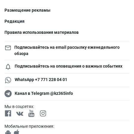
Размещение рекламы
Редакция
Правила использования материалов
Подписывайтесь на email рассылку еженедельного
обзора
Подписывайтесь на оповещения о важных событиях
WhatsApp +7 771 228 04 01
Канал в Telegram @kz365info
Мы в соцсетях:
Мобильные приложения: