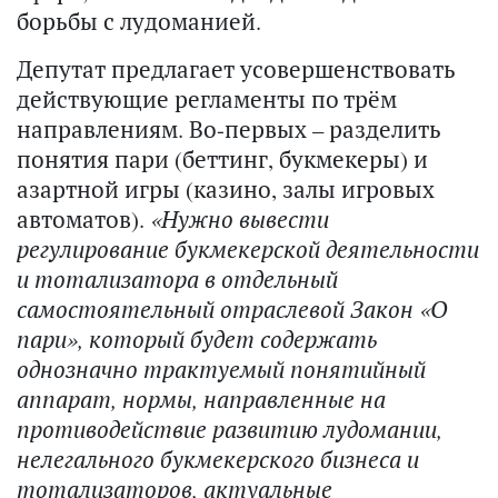
борьбы с лудоманией.
Депутат предлагает усовершенствовать
действующие регламенты по трём
направлениям. Во-первых – разделить
понятия пари (беттинг, букмекеры) и
азартной игры (казино, залы игровых
автоматов).
«Нужно вывести
регулирование букмекерской деятельности
и тотализатора в отдельный
самостоятельный отраслевой Закон «О
пари», который будет содержать
однозначно трактуемый понятийный
аппарат, нормы, направленные на
противодействие развитию лудомании,
нелегального букмекерского бизнеса и
тотализаторов, актуальные