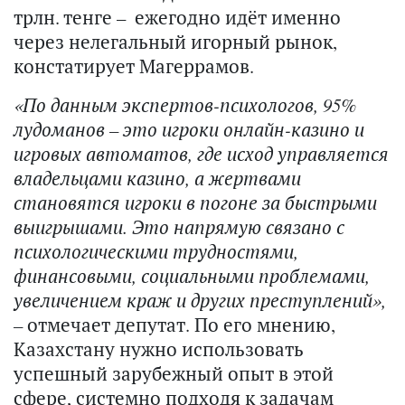
трлн. тенге – ежегодно идёт именно
через нелегальный игорный рынок,
констатирует Магеррамов.
«По данным экспертов-психологов, 95%
лудоманов – это игроки онлайн-казино и
игровых автоматов, где исход управляется
владельцами казино, а жертвами
становятся игроки в погоне за быстрыми
выигрышами. Это напрямую связано с
психологическими трудностями,
финансовыми, социальными проблемами,
увеличением краж и других преступлений»,
–
отмечает депутат. По его мнению,
Казахстану нужно использовать
успешный зарубежный опыт в этой
сфере, системно подходя к задачам