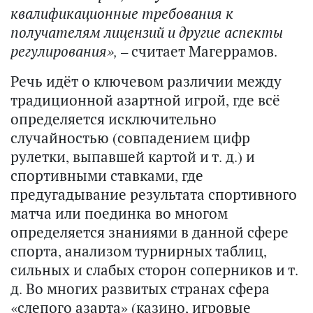
квалификационные требования к
получателям лицензий и другие аспекты
регулирования»,
– считает Магеррамов.
Речь идёт о ключевом различии между
традиционной азартной игрой, где всё
определяется исключительно
случайностью (совпадением цифр
рулетки, выпавшей картой и т. д.) и
спортивными ставками, где
предугадывание результата спортивного
матча или поединка во многом
определяется знаниями в данной сфере
спорта, анализом турнирных таблиц,
сильных и слабых сторон соперников и т.
д. Во многих развитых странах сфера
«слепого азарта» (казино, игровые