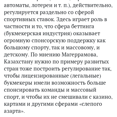
автоматы, лотереи и т. п.), действительно,
регулируется раздельно со сферой
спортивных ставок. Здесь играет роль в
частности и то, что сфера беттинга
(букмекерская индустрия) оказывает
огромную спонсорскую поддержку как
большому спорту, так и массовому, и
детскому. По мнению Магеррамова,
Казахстану нужно по примеру развитых
стран тоже построить регулирование так,
чтобы лицензированные (легальные)
букмекеры имели возможность больше
спонсировать команды и массовый
спорт, и чтобы их не смешивали с казино,
картами и другими сферами «слепого
азарта».