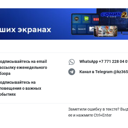
одписывайтесь на email
WhatsApp +7 771 228 04 0
ассылку еженедельного
Канал в Telegram @kz365
бзора
одписывайтесь на
повещения о важных
обытиях
Заметили ошибку в тексте? Вы
ее и нажмите Ctrl+Enter