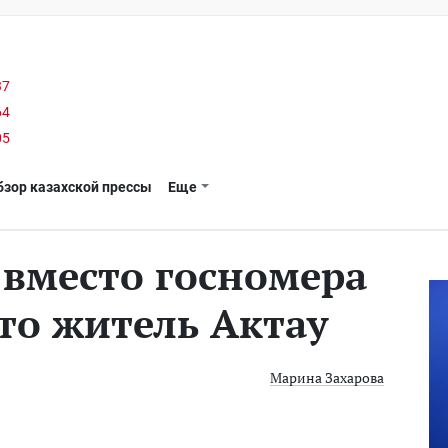
37
64
05
бзор казахской прессы
Еще
 вместо госномера
то житель Актау
Марина Захарова