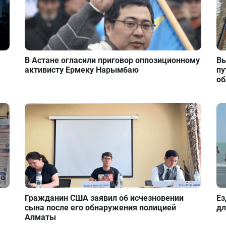
В Астане огласили приговор оппозиционному
Вы
активисту Ермеку Нарымбаю
пу
об
Гражданин США заявил об исчезновении
Ез
сына после его обнаружения полицией
дл
Алматы