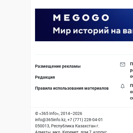
П
Размещение рекламы
р
о
Редакция
П
Правила использования материалов
о
с
© «365 Info», 2014–2026
info@365info.kz
, +7 (771) 228-04-01
050013, Республика Казахстан г.
Алматы, мкр. Керемет, дом 7, корпус