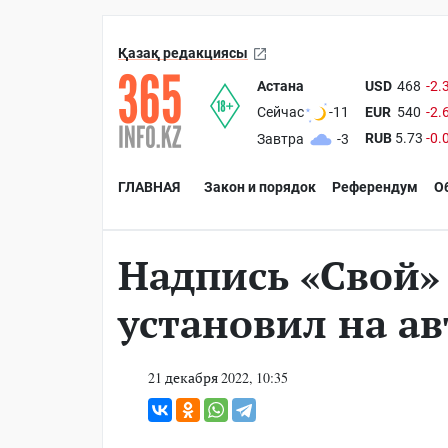
Қазақ редакциясы
Астана
USD
468
-2.
EUR
540
-2.
Сейчас
-11
RUB
5.73
-0.
Завтра
-3
ГЛАВНАЯ
Закон и порядок
Референдум
О
Надпись «Свой»
установил на ав
21 декабря 2022, 10:35