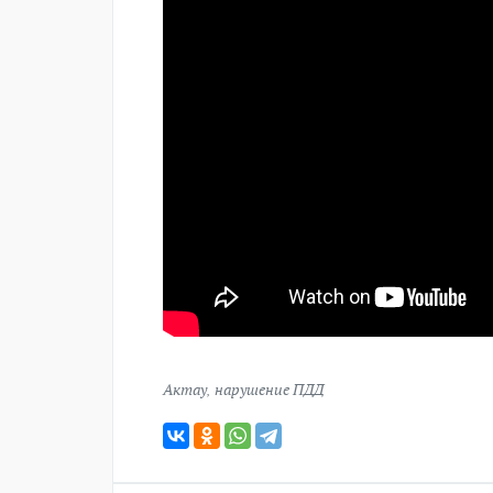
Актау
,
нарушение ПДД