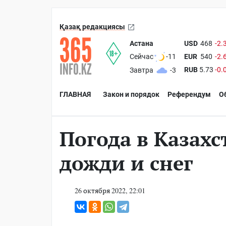
Қазақ редакциясы
Астана
USD
468
-2.
EUR
540
-2.
Сейчас
-11
RUB
5.73
-0.
Завтра
-3
ГЛАВНАЯ
Закон и порядок
Референдум
О
Погода в Казахс
дожди и снег
26 октября 2022, 22:01