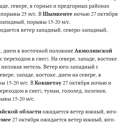
аде, севере, в горных и предгорных районах
 порывы 25 м/с. В
Шымкенте
ночью 27 октября
западный, порывы 15-20 м/с.
идается ветер западный, северо-западный,
и, днем в восточной половине
Акмолинской
 переходом в снег). На севере, западе, востоке
 низовая метель. Ветер юго-западный с
вере, западе, востоке, днем на севере, в
 15-20 м/с. В
Кокшетау
27 октября ночью и
реходом в снег), туман, гололед, поземок.
ывы 15-20 м/с.
айской области
ожидается ветер южный, юго-
емее
27 октября ожидается ветер южный, юго-