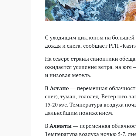
С уходящим циклоном на большей ч
дождя и снега, сообщает РГП «Казг
На севере страны синоптики обещаю
ожидается усиление ветра, на юге –
и низовая метель.
В
Астане
— переменная облачность
снег), туман, гололед. Ветер юго-з
15-20 м/с. Температура воздуха ноч
дальнейшим понижением.
В
Алматы
— переменная облачность
Температура воздуха ночью 5-7, дне