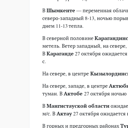
В
Шымкенте
— переменная облачн
северо-западный 8-13, ночью порывы
днем 11-13 тепла.
В северной половине
Карагандинс
метель. Ветер западный, на севере,
В
Караганде
27 октября ожидается
с.
На севере, в центре
Кызылординск
На севере, западе, в центре
Актюби
туман. В
Актобе
27 октября ночью 
В
Мангистауской области
ожидает
м/с. В
Актау
27 октября ожидается 
В горных и предгорных районах
Ту