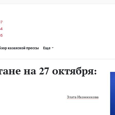
37
64
05
бзор казахской прессы
Еще
тане на 27 октября:
Злата Иконникова