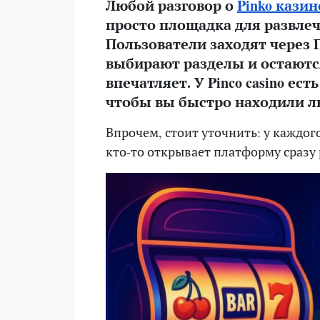
Любой разговор о
Pinko казин
просто площадка для развлеч
Пользователи заходят через
П
выбирают разделы и остаются
впечатляет. У Pinco casino ес
чтобы вы быстро находили л
Впрочем, стоит уточнить: у каждого
кто-то открывает платформу сразу 