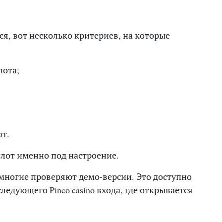
я, вот несколько критериев, на которые
пота;
ат.
слот именно под настроение.
 многие проверяют демо-версии. Это доступно
следующего Pinco casino входа, где открывается