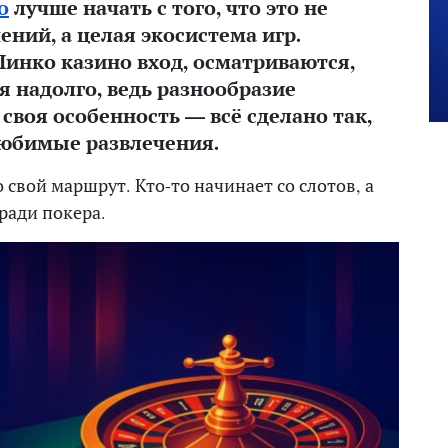
о
лучше начать с того, что это не
ений, а целая экосистема игр.
инко казино вход
, осматриваются,
 надолго, ведь разнообразие
ть своя особенность — всё сделано так,
юбимые развлечения.
 свой маршрут. Кто-то начинает со слотов, а
ради покера.