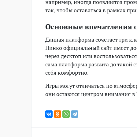
например, иногда появляется пром
так, чтобы оставаться в рамках пр
Основные впечатления о
Данная платформа сочетает три кла
Пинко официальный сайт имеет до
через десктоп или воспользоватьс
сама платформа развита до такой с
себя комфортно.
Игры могут отличаться по атмосфер
они остаются центром внимания в P