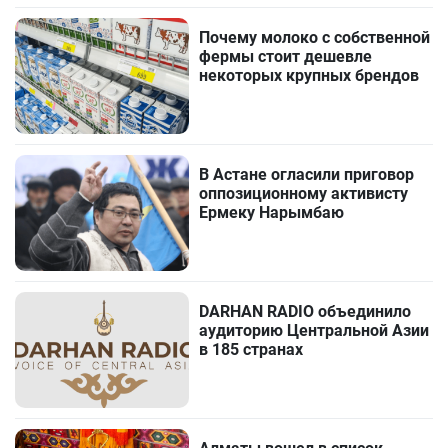
Почему молоко с собственной
фермы стоит дешевле
некоторых крупных брендов
В Астане огласили приговор
оппозиционному активисту
Ермеку Нарымбаю
DARHAN RADIO объединило
аудиторию Центральной Азии
в 185 странах