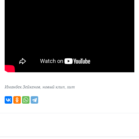
Иманбек Зейкенов
,
новый клип
,
хит