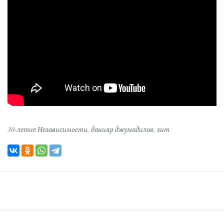
30-летие Независимости
,
данияр джумадилов
,
хит