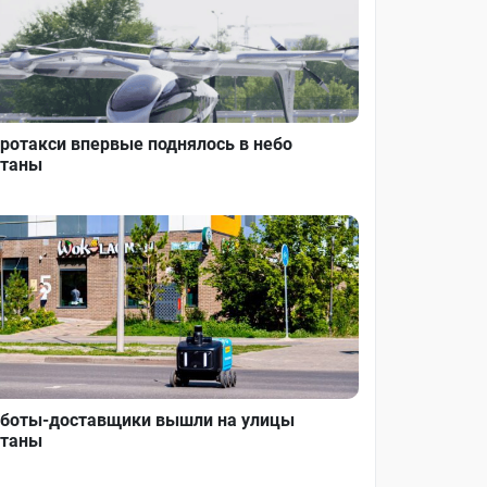
ротакси впервые поднялось в небо
таны
боты-доставщики вышли на улицы
таны