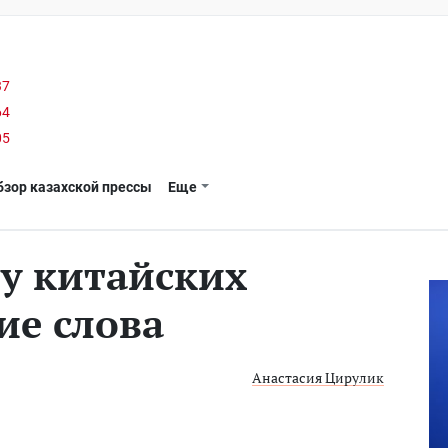
37
64
05
бзор казахской прессы
Еще
у китайских
ие слова
Анастасия Цирулик