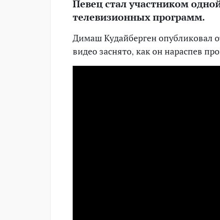
Певец стал участником одно
телевизионных программ.
Димаш Кудайберген опубликовал отр
видео заснято, как он нараспев пр