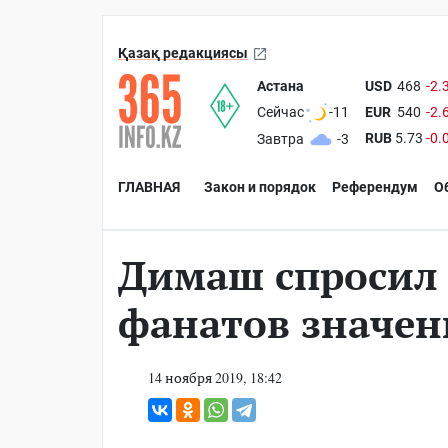
Қазақ редакциясы
Астана
USD
468
-2.
EUR
540
-2.
Сейчас
-11
RUB
5.73
-0.
Завтра
-3
ГЛАВНАЯ
Закон и порядок
Референдум
О
Димаш спросил 
фанатов значен
14 ноября 2019, 18:42