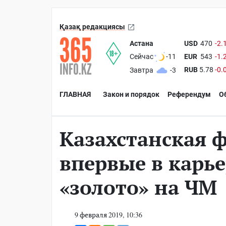
Қазақ редакциясы
Астана
USD
470
-2.
EUR
543
-1.
Сейчас
-11
RUB
5.78
-0.
Завтра
-3
ГЛАВНАЯ
Закон и порядок
Референдум
О
Казахстанская 
впервые в карье
«золото» на ЧМ
9 февраля 2019, 10:36