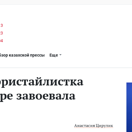
13
23
04
бзор казахской прессы
Еще
фристайлистка
ре завоевала
Анастасия Цирулик