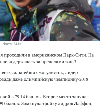
Фото: 24.kz
ия проходили в американском Парк-Сити. На
шева держалась за пределами топ-3.
 шесть сильнейших могулисток, лидер
позади даже олимпийскую чемпионку-2018
вой в 79.14 баллов. Второе место заняла
99 баллов. Замкнула тройку лидров Лаффон,