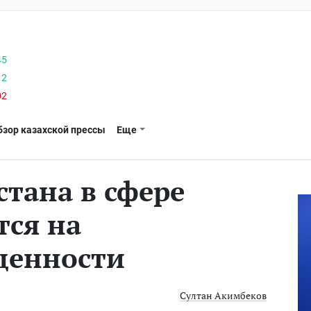
45
12
02
бзор казахской прессы
Еще
стана в сфере
тся на
ценности
Султан Акимбеков