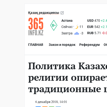
Қазақ редакциясы
Астана
USD
470
+2.
EUR
542
+2.
Сейчас
-11
RUB
5.71
-0.
Завтра
-3
ГЛАВНАЯ
Закон и порядок
Референдум
О
Политика Казах
религии опирае
традиционные 
6 декабря 2018, 14:01