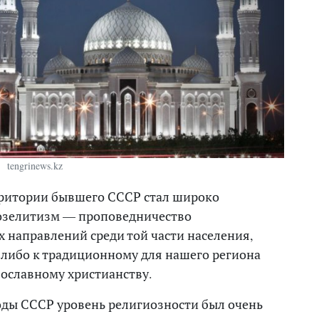
tengrinews.kz
территории бывшего СССР стал широко
озелитизм — проповедничество
 направлений среди той части населения,
 либо к традиционному для нашего региона
вославному христианству.
годы СССР уровень религиозности был очень