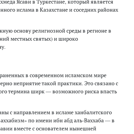
хмеда Ясави в Туркестане, который является
нного ислама в Казахстане и соседних районах
ную основу религиозной среды в регионе в
ний местных святых) и широко
ну.
траненных в современном исламском мире
ерно неприятие такой практики. Это связано с
кого термина ширк — возможного риска впасть
заны с направлением в исламе ханбалитского
ваххабизм» по имени ибн абд аль-Ваххаба — в
Аравии вместе с основателем нынешней