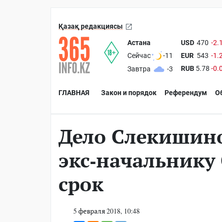
Қазақ редакциясы
Астана
USD
470
-2.
EUR
543
-1.
Сейчас
-11
RUB
5.78
-0.
Завтра
-3
ГЛАВНАЯ
Закон и порядок
Референдум
О
Дело Слекишин
экс-начальнику
срок
5 февраля 2018, 10:48