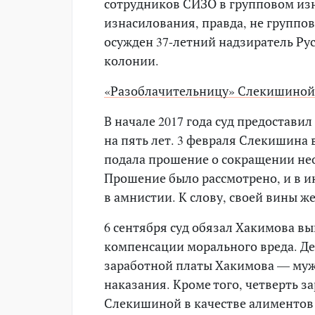
сотрудников СИЗО в групповом изн
изнасилования, правда, не группо
осужден 37-летний надзиратель Ру
колонии.
«Разоблачительницу» Слекишиной 
В начале 2017 года суд предостав
на пять лет. 3 февраля Слекишина 
подала прошение о сокращении нео
Прошение было рассмотрено, и в 
в амнистии. К слову, своей вины ж
6 сентября суд обязал Хакимова вы
компенсации морального вреда. Де
заработной платы Хакимова — муж
наказания. Кроме того, четверть з
Слекишиной в качестве алиментов 