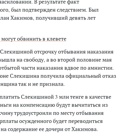
асиловании. В результате факт
вого, был подтвержден следствием. Был
слан Хакимов, получивший девять лет
могут обвинить в клевете
ил Слекишиной отсрочку отбывания наказания
вышла на свободу, а во второй половине мая
тбытой части наказания вдвое по амнистии.
июне Слекишина получила официальный отказ
енщина так и не признала.
платить Слекишиной 3 млн тенге в качестве
ньги на компенсацию будут вычитаться из
чину трудоустроили по месту отбывания
арплаты осужденного будет переводиться
на содержание ее дочери от Хакимова.