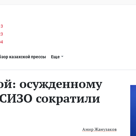
13
23
04
бзор казахской прессы
Еще
ой: осужденному
 СИЗО сократили
Амир Жанузаков