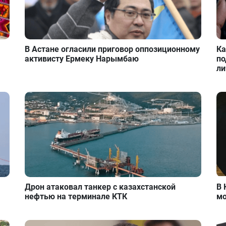
В Астане огласили приговор оппозиционному
Ка
активисту Ермеку Нарымбаю
по
ли
Дрон атаковал танкер с казахстанской
В 
нефтью на терминале КТК
мо