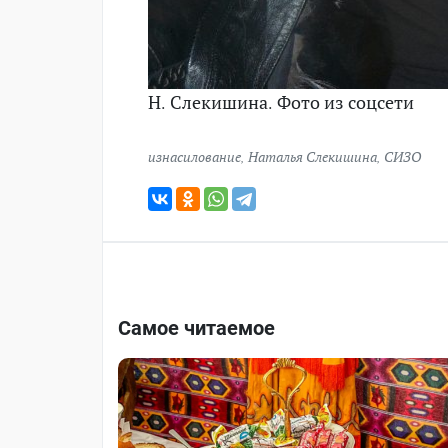
Н. Слекишина. Фото из соцсети
изнасилование
,
Наталья Слекишина
,
СИЗО
Самое читаемое