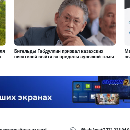
для
Бигельды Габдуллин призвал казахских
Ма
о
писателей выйти за пределы аульской темы
вы
одписывайтесь на email
WhatsApp +7 771 228 04 0