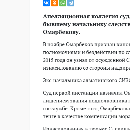
Апелляционная коллегия суд
бывшему начальнику следств
Омарбекову.
В ноябре Омарбеков признан вин
полномочиями и бездействии по слу
2015 года он узнал от осужденной 
изнасилованию со стороны надзира
Экс-начальника алматинского СИЗО
Суд первой инстанции назначил Ом
лишением звания подполковника ю
госслужбе. Кроме того, Омарбеков
тенге в качестве компенсации мора
Изнасилованная в тюрьме Слекиши