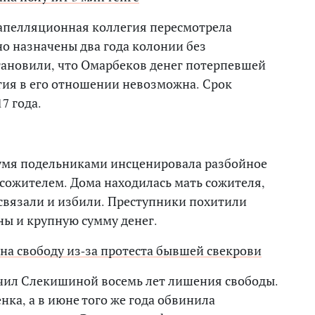
 апелляционная коллегия пересмотрела
о назначены два года колонии без
тановили, что Омарбеков денег потерпевшей
стия в его отношении невозможна. Срок
7 года.
вумя подельниками инсценировала разбойное
 сожителем. Дома находилась мать сожителя,
вязали и избили. Преступники похитили
ы и крупную сумму денег.
а свободу из-за протеста бывшей свекрови
начил Слекишиной восемь лет лишения свободы.
енка, а в июне того же года обвинила